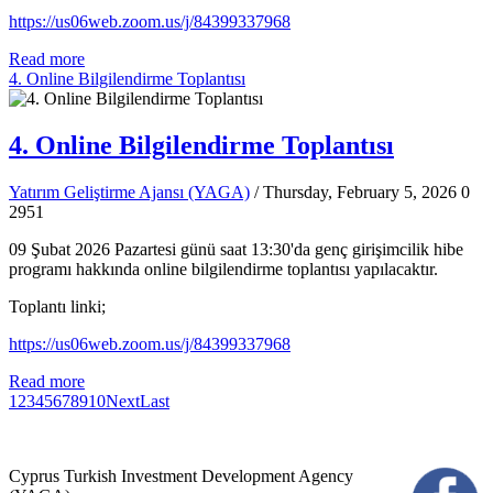
https://us06web.zoom.us/j/84399337968
Read more
4. Online Bilgilendirme Toplantısı
4. Online Bilgilendirme Toplantısı
Yatırım Geliştirme Ajansı (YAGA)
/ Thursday, February 5, 2026
0
2951
09 Şubat 2026 Pazartesi günü saat 13:30'da genç girişimcilik hibe
programı hakkında online bilgilendirme toplantısı yapılacaktır.
Toplantı linki;
https://us06web.zoom.us/j/84399337968
Read more
1
2
3
4
5
6
7
8
9
10
Next
Last
Cyprus Turkish Investment Development Agency