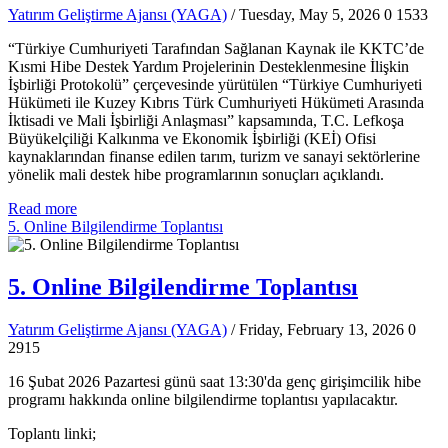
Yatırım Geliştirme Ajansı (YAGA)
/ Tuesday, May 5, 2026
0
1533
“Türkiye Cumhuriyeti Tarafından Sağlanan Kaynak ile KKTC’de
Kısmi Hibe Destek Yardım Projelerinin Desteklenmesine İlişkin
İşbirliği Protokolü” çerçevesinde yürütülen “Türkiye Cumhuriyeti
Hükümeti ile Kuzey Kıbrıs Türk Cumhuriyeti Hükümeti Arasında
İktisadi ve Mali İşbirliği Anlaşması” kapsamında, T.C. Lefkoşa
Büyükelçiliği Kalkınma ve Ekonomik İşbirliği (KEİ) Ofisi
kaynaklarından finanse edilen tarım, turizm ve sanayi sektörlerine
yönelik mali destek hibe programlarının sonuçları açıklandı.
Read more
5. Online Bilgilendirme Toplantısı
5. Online Bilgilendirme Toplantısı
Yatırım Geliştirme Ajansı (YAGA)
/ Friday, February 13, 2026
0
2915
16 Şubat 2026 Pazartesi günü saat 13:30'da genç girişimcilik hibe
programı hakkında online bilgilendirme toplantısı yapılacaktır.
Toplantı linki;