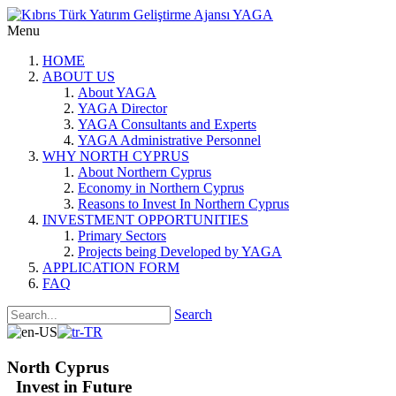
Menu
HOME
ABOUT US
About YAGA
YAGA Director
YAGA Consultants and Experts
YAGA Administrative Personnel
WHY NORTH CYPRUS
About Northern Cyprus
Economy in Northern Cyprus
Reasons to Invest In Northern Cyprus
INVESTMENT OPPORTUNITIES
Primary Sectors
Projects being Developed by YAGA
APPLICATION FORM
FAQ
Search
North Cyprus
Invest in Future