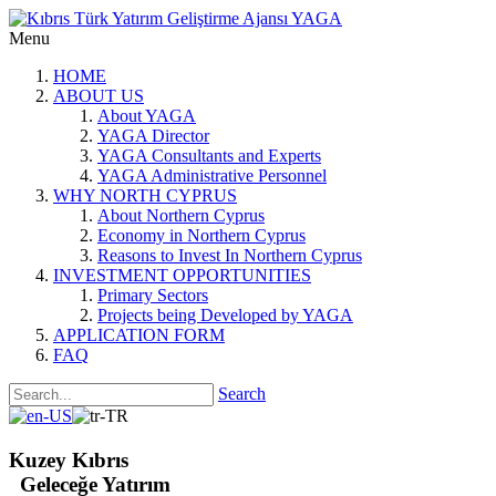
Menu
HOME
ABOUT US
About YAGA
YAGA Director
YAGA Consultants and Experts
YAGA Administrative Personnel
WHY NORTH CYPRUS
About Northern Cyprus
Economy in Northern Cyprus
Reasons to Invest In Northern Cyprus
INVESTMENT OPPORTUNITIES
Primary Sectors
Projects being Developed by YAGA
APPLICATION FORM
FAQ
Search
Kuzey Kıbrıs
Geleceğe Yatırım