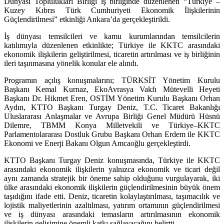
Dünyası Toplulukları Birliği iş birliğinde düzenlenen “Türkiye –
Kuzey Kıbrıs Türk Cumhuriyeti Ekonomik İlişkilerinin
Güçlendirilmesi” etkinliği Ankara’da gerçekleştirildi.
İş dünyası temsilcileri ve kamu kurumlarından temsilcilerin
katılımıyla düzenlenen etkinlikte; Türkiye ile KKTC arasındaki
ekonomik ilişkilerin geliştirilmesi, ticaretin artırılması ve iş birliğinin
ileri taşınmasına yönelik konular ele alındı.
Programın açılış konuşmalarını; TÜRKSİT Yönetim Kurulu
Başkanı Kemal Kurnaz, EkoAvrasya Vakfı Mütevelli Heyeti
Başkanı Dr. Hikmet Eren, OSTİM Yönetim Kurulu Başkanı Orhan
Aydın, KTTO Başkanı Turgay Deniz, T.C. Ticaret Bakanlığı
Uluslararası Anlaşmalar ve Avrupa Birliği Genel Müdürü Hüsnü
Dilemre, TBMM Konya Milletvekili ve Türkiye–KKTC
Parlamentolararası Dostluk Grubu Başkanı Orhan Erdem ile KKTC
Ekonomi ve Enerji Bakanı Olgun Amcaoğlu gerçekleştirdi.
KTTO Başkanı Turgay Deniz konuşmasında, Türkiye ile KKTC
arasındaki ekonomik ilişkilerin yalnızca ekonomik ve ticari değil
aynı zamanda stratejik bir öneme sahip olduğunu vurgulayarak, iki
ülke arasındaki ekonomik ilişkilerin güçlendirilmesinin büyük önem
taşıdığını ifade etti. Deniz, ticaretin kolaylaştırılması, taşımacılık ve
lojistik maliyetlerinin azaltılması, yatırım ortamının güçlendirilmesi
ve iş dünyası arasındaki temasların artırılmasının ekonomik
ilişkilerin gelişimine önemli katkı sağlayacağını belirtti.