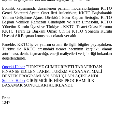
Etkinlik kapsamında düzenlenen panelin moderatörlüğünü KTTO
Genel Sekreteri Aysun Önet İleri üstlenirken; KKTC Başbakanlık
Yatırım Geliştirme Ajansı Direktörü Ebru Kaptan Sertoğlu, KTTO
Başkan Vekilleri Ramazan Gündoğdu ve Aziz Limasollu, KTTO
Yönetim Kurulu Üyesi ve Türkiye - KKTC Ticaret Odası Forumu
KKTC Tarafı Eş Başkanı Omaç Cin ile KTTO Yönetim Kurulu
Üyesisi Ali Başman konuşmacı olarak yer aldı.
Panelde; KKTC iş ve yatırım ortamı ile ilgili bilgiler paylaşılırken,
Türkiye ile KKTC arasındaki ticaret hacminin karşılıklı olarak
artırılması, deniz taşımacılığı, enerji maliyetleri ve iş birliği imkanları
değerlendirildi.
Önceki Haber
TÜRKİYE CUMHURİYETİ TARAFINDAN
FİNANSE EDİLEN TARIM, TURİZM VE SANAYİ MALİ
DESTEK PROGRAMLARI SONUÇLARI AÇIKLANDI
Sonraki Haber
GİRİŞİMCİLİK HİBE PROGRAMI İLK
BASAMAK SONUÇLARI AÇIKLANDI.
Print
1247