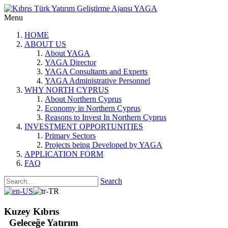
Menu
HOME
ABOUT US
About YAGA
YAGA Director
YAGA Consultants and Experts
YAGA Administrative Personnel
WHY NORTH CYPRUS
About Northern Cyprus
Economy in Northern Cyprus
Reasons to Invest In Northern Cyprus
INVESTMENT OPPORTUNITIES
Primary Sectors
Projects being Developed by YAGA
APPLICATION FORM
FAQ
Search
Kuzey Kıbrıs
Geleceğe Yatırım