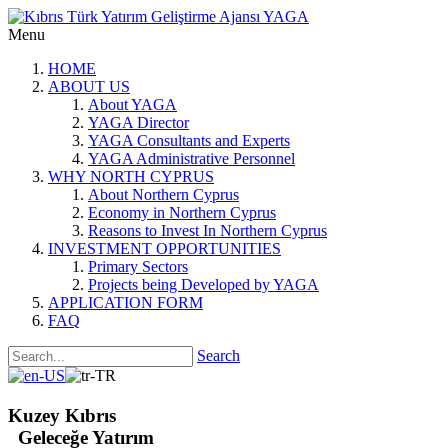
Menu
HOME
ABOUT US
About YAGA
YAGA Director
YAGA Consultants and Experts
YAGA Administrative Personnel
WHY NORTH CYPRUS
About Northern Cyprus
Economy in Northern Cyprus
Reasons to Invest In Northern Cyprus
INVESTMENT OPPORTUNITIES
Primary Sectors
Projects being Developed by YAGA
APPLICATION FORM
FAQ
Search
Kuzey Kıbrıs
Geleceğe Yatırım