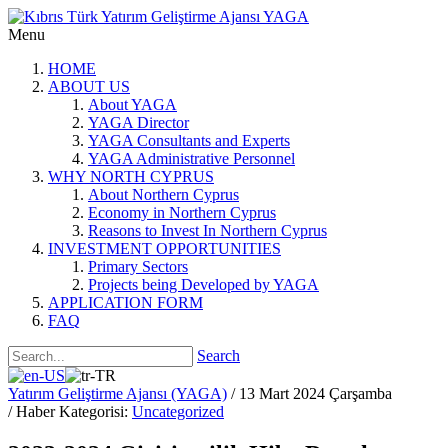
Menu
HOME
ABOUT US
About YAGA
YAGA Director
YAGA Consultants and Experts
YAGA Administrative Personnel
WHY NORTH CYPRUS
About Northern Cyprus
Economy in Northern Cyprus
Reasons to Invest In Northern Cyprus
INVESTMENT OPPORTUNITIES
Primary Sectors
Projects being Developed by YAGA
APPLICATION FORM
FAQ
Search
Yatırım Geliştirme Ajansı (YAGA)
/ 13 Mart 2024 Çarşamba
/ Haber Kategorisi:
Uncategorized