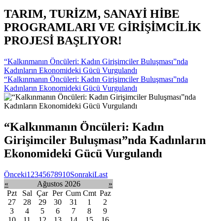
TARIM, TURİZM, SANAYİ HİBE
PROGRAMLARI VE GİRİŞİMCİLİK
PROJESİ BAŞLIYOR!
“Kalkınmanın Öncüleri: Kadın Girişimciler Buluşması”nda
Kadınların Ekonomideki Gücü Vurgulandı
“Kalkınmanın Öncüleri: Kadın Girişimciler Buluşması”nda
Kadınların Ekonomideki Gücü Vurgulandı
“Kalkınmanın Öncüleri: Kadın
Girişimciler Buluşması”nda Kadınların
Ekonomideki Gücü Vurgulandı
Önceki
1
2
3
4
5
6
7
8
9
10
Sonraki
Last
«
Ağustos 2026
»
Pzt
Sal
Çar
Per
Cum
Cmt
Paz
27
28
29
30
31
1
2
3
4
5
6
7
8
9
10
11
12
13
14
15
16