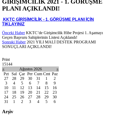
GİRİŞİMCİLİK 2021 - 1. GÖRÜŞME
PLANI AÇIKLANDI!
​ KKTC GİRİŞİMCİLİK - 1. GÖRÜŞME PLANI İÇİN
TIKLAYINIZ
Önceki Haber
KKTC’de Girişimcilik Hibe Projesi 1. Aşamayı
Geçen Başvuru Sahiplerinin Listesi Açıklandı!
Sonraki Haber
2021 YILI MALİ DESTEK PROGRAMI
SONUÇLARI AÇIKLANDI!
Print
15144
«
Ağustos 2026
»
Pzt
Sal
Çar
Per
Cum
Cmt
Paz
27
28
29
30
31
1
2
3
4
5
6
7
8
9
10
11
12
13
14
15
16
17
18
19
20
21
22
23
24
25
26
27
28
29
30
31
1
2
3
4
5
6
Arşiv