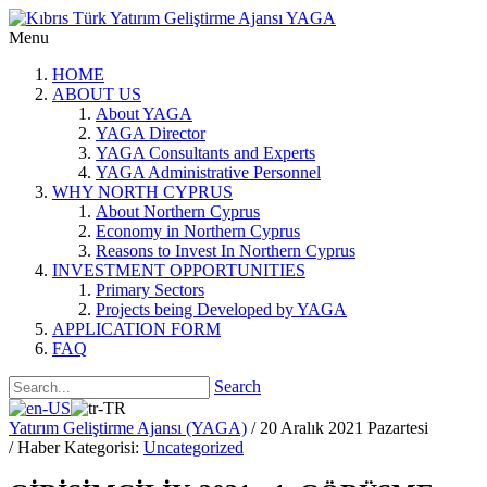
Menu
HOME
ABOUT US
About YAGA
YAGA Director
YAGA Consultants and Experts
YAGA Administrative Personnel
WHY NORTH CYPRUS
About Northern Cyprus
Economy in Northern Cyprus
Reasons to Invest In Northern Cyprus
INVESTMENT OPPORTUNITIES
Primary Sectors
Projects being Developed by YAGA
APPLICATION FORM
FAQ
Search
Yatırım Geliştirme Ajansı (YAGA)
/ 20 Aralık 2021 Pazartesi
/ Haber Kategorisi:
Uncategorized