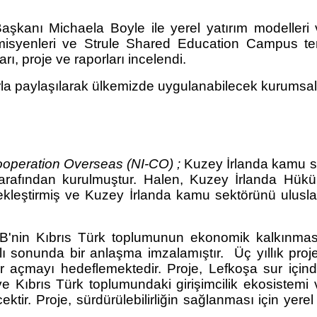
nmiş oldu.
nı Michaela Boyle ile yerel yatırım modelleri ve i
isyenleri ve Strule Shared Education Campus temsil
rı, proje ve raporları incelendi.
arla paylaşılarak ülkemizde uygulanabilecek kurumsal 
 Cooperation Overseas (NI-CO) ;
Kuzey İrlanda kamu se
afından kurulmuştur. Halen, Kuzey İrlanda Hüküme
leştirmiş ve Kuzey İrlanda kamu sektörünü uluslara
nin Kıbrıs Türk toplumunun ekonomik kalkınması
 sonunda bir anlaşma imzalamıştır. Üç yıllık proje
r açmayı hedeflemektedir. Proje, Lefkoşa sur içind
e Kıbrıs Türk toplumundaki girişimcilik ekosistemi v
cektir. Proje, sürdürülebilirliğin sağlanması için yer