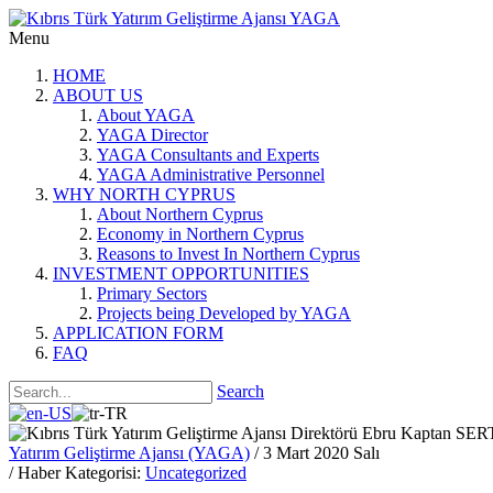
Menu
HOME
ABOUT US
About YAGA
YAGA Director
YAGA Consultants and Experts
YAGA Administrative Personnel
WHY NORTH CYPRUS
About Northern Cyprus
Economy in Northern Cyprus
Reasons to Invest In Northern Cyprus
INVESTMENT OPPORTUNITIES
Primary Sectors
Projects being Developed by YAGA
APPLICATION FORM
FAQ
Search
Yatırım Geliştirme Ajansı (YAGA)
/ 3 Mart 2020 Salı
/ Haber Kategorisi:
Uncategorized