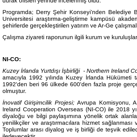
durak ofisleri yerinde incele
Programda; Derry Şehir Konseyi’nden Belediye Başka
Universitesi araştırma-geliştirme kampüsü akadem
şehirlerde gerçekleştirilen yatırım ve Ar-Ge çalışmala
Çalışma ziyareti raporunun ilgili kurum ve kuruluşl
NI-CO:
Kuzey İrlanda Yurtdışı İşbirliği - Northern Ireland
amacıyla 1992 yılında Kuzey İrlanda Hükümeti tar
1992'den beri 96 ülkede 600'den fazla proje gerçek
olmuştur.
İnovatif Girişimcilik Projesi;
Avrupa Komisyonu, AB'
Ireland Cooperation Overseas (NI-CO) ile 2018 yılı
diyaloğu ve bilgi paylaşımına yönelik ortak alanla
yenilikçiler ve araştırmacılara hizmet sağlanması v
Toplumlar arası diyalog ve iş birliği de teşvik edile
ilerleyecektir.