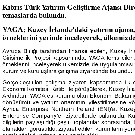
Kıbrıs Türk Yatırım Geliştirme Ajansı D
temaslarda bulundu.
YAGA; Kuzey İrlanda’daki yatırım ajansı, t
örneklerini yerinde inceleyerek, ülkemizde 
Avrupa Birliği tarafından finanse edilen, Kuzey İr
Girişimcilik Projesi kapsamında, YAGA temsilcileri
örneklerini inceleyerek ülkemizde de uygulanmasına
kurum ve kuruluşlara çalışma ziyaretinde bulundu.
Gerçekleştirilen çalışma ziyareti kapsamında il
Ekonomi Komitesi Katibi ile görüşülerek, Kuzey İrl
Ardından, YAGA eş kurumu olan Ekonomi Bakanlığı’na 
dönüşümü ve yatırım ortamının iyileştirilmesine yön
Ayrıca Enterprise Northern Ireland (ENI)’a, Kuze
Enterprise Company’e ziyaretlerde bulunuldu. Kuzey
bilgilerin paylaşıldığı çeşitli toplantılar sonrasında
olanakları görüşüldü. Ziyaret edilen kurumların yöneti