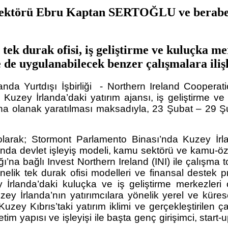
irektörü Ebru Kaptan SERTOĞLU ve beraber
ek durak ofisi, iş geliştirme ve kuluçka m
de uygulanabilecek benzer çalışmalara ilişki
landa Yurtdışı İşbirliği - Northern Ireland Coopera
, Kuzey İrlanda’daki yatırım ajansı, iş geliştirme 
 olanak yaratılması maksadıyla, 23 Şubat – 29 Şuba
k olarak; Stormont Parlamento Binası’nda Kuzey İr
anda devlet işleyiş modeli, kamu sektörü ve kamu-öz
bağlı Invest Northern Ireland (INI) ile çalışma topl
elik tek durak ofisi modelleri ve finansal destek pr
y İrlanda’daki kuluçka ve iş geliştirme merkezle
 İrlanda’nın yatırımcılara yönelik yerel ve küresel
, Kuzey Kıbrıs’taki yatırım iklimi ve gerçekleştirilen ç
m yapısı ve işleyişi ile başta genç girişimci, start-up