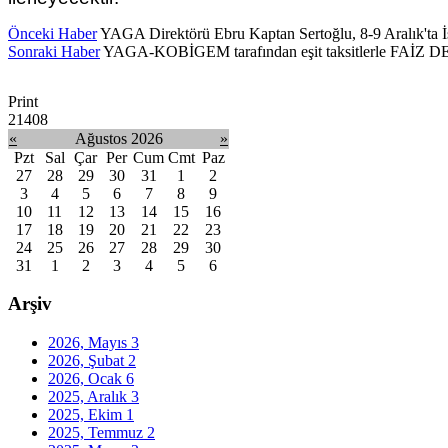
Önceki Haber
YAGA Direktörü Ebru Kaptan Sertoğlu, 8-9 Aralık'ta İs
Sonraki Haber
YAGA-KOBİGEM tarafından eşit taksitlerle FAİZ
Print
21408
«
Ağustos 2026
»
Pzt
Sal
Çar
Per
Cum
Cmt
Paz
27
28
29
30
31
1
2
3
4
5
6
7
8
9
10
11
12
13
14
15
16
17
18
19
20
21
22
23
24
25
26
27
28
29
30
31
1
2
3
4
5
6
Arşiv
2026, Mayıs
3
2026, Şubat
2
2026, Ocak
6
2025, Aralık
3
2025, Ekim
1
2025, Temmuz
2