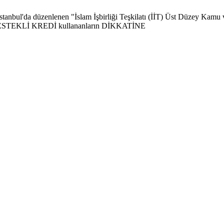
tanbul'da düzenlenen "İslam İşbirliği Teşkilatı (İİT) Üst Düzey Kamu v
 DESTEKLİ KREDİ kullananların DİKKATİNE