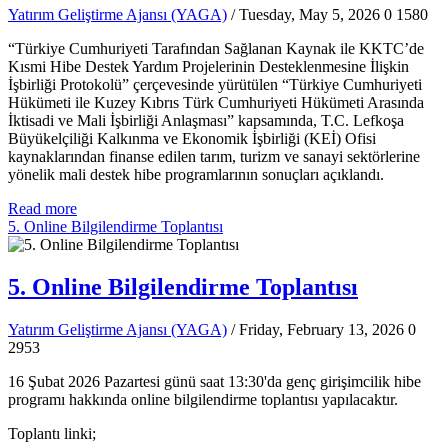
Yatırım Geliştirme Ajansı (YAGA)
/ Tuesday, May 5, 2026
0
1580
“Türkiye Cumhuriyeti Tarafından Sağlanan Kaynak ile KKTC’de
Kısmi Hibe Destek Yardım Projelerinin Desteklenmesine İlişkin
İşbirliği Protokolü” çerçevesinde yürütülen “Türkiye Cumhuriyeti
Hükümeti ile Kuzey Kıbrıs Türk Cumhuriyeti Hükümeti Arasında
İktisadi ve Mali İşbirliği Anlaşması” kapsamında, T.C. Lefkoşa
Büyükelçiliği Kalkınma ve Ekonomik İşbirliği (KEİ) Ofisi
kaynaklarından finanse edilen tarım, turizm ve sanayi sektörlerine
yönelik mali destek hibe programlarının sonuçları açıklandı.
Read more
5. Online Bilgilendirme Toplantısı
5. Online Bilgilendirme Toplantısı
Yatırım Geliştirme Ajansı (YAGA)
/ Friday, February 13, 2026
0
2953
16 Şubat 2026 Pazartesi günü saat 13:30'da genç girişimcilik hibe
programı hakkında online bilgilendirme toplantısı yapılacaktır.
Toplantı linki;