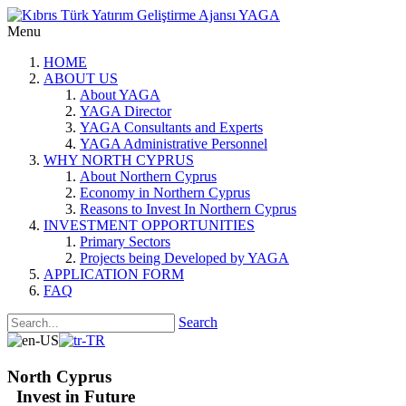
Menu
HOME
ABOUT US
About YAGA
YAGA Director
YAGA Consultants and Experts
YAGA Administrative Personnel
WHY NORTH CYPRUS
About Northern Cyprus
Economy in Northern Cyprus
Reasons to Invest In Northern Cyprus
INVESTMENT OPPORTUNITIES
Primary Sectors
Projects being Developed by YAGA
APPLICATION FORM
FAQ
Search
North Cyprus
Invest in Future