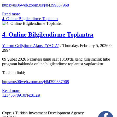
https://us06web.zoom.us/j/84399337968
Read more
4. Online Bilgilendirme Toplantısı
4. Online Bilgilendirme Toplantısı
Yatırım Geliştirme Ajansı (YAGA)
/ Thursday, February 5, 2026
0
2994
09 Şubat 2026 Pazartesi günü saat 13:30'da genç girişimcilik hibe
programı hakkında online bilgilendirme toplantısı yapılacaktır.
Toplantı linki;
https://us06web.zoom.us/j/84399337968
Read more
1
2
3
4
5
6
7
8
9
10
Next
Last
Cyprus Turkish Investment Development Agency