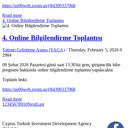
https://us06web.zoom.us/j/84399337968
Read more
4. Online Bilgilendirme Toplantısı
4. Online Bilgilendirme Toplantısı
Yatırım Geliştirme Ajansı (YAGA)
/ Thursday, February 5, 2026
0
2984
09 Şubat 2026 Pazartesi günü saat 13:30'da genç girişimcilik hibe
programı hakkında online bilgilendirme toplantısı yapılacaktır.
Toplantı linki;
https://us06web.zoom.us/j/84399337968
Read more
1
2
3
4
5
6
7
8
9
10
Next
Last
Cyprus Turkish Investment Development Agency