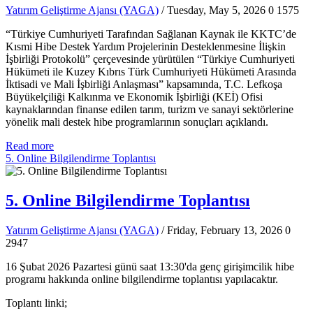
Yatırım Geliştirme Ajansı (YAGA)
/ Tuesday, May 5, 2026
0
1575
“Türkiye Cumhuriyeti Tarafından Sağlanan Kaynak ile KKTC’de
Kısmi Hibe Destek Yardım Projelerinin Desteklenmesine İlişkin
İşbirliği Protokolü” çerçevesinde yürütülen “Türkiye Cumhuriyeti
Hükümeti ile Kuzey Kıbrıs Türk Cumhuriyeti Hükümeti Arasında
İktisadi ve Mali İşbirliği Anlaşması” kapsamında, T.C. Lefkoşa
Büyükelçiliği Kalkınma ve Ekonomik İşbirliği (KEİ) Ofisi
kaynaklarından finanse edilen tarım, turizm ve sanayi sektörlerine
yönelik mali destek hibe programlarının sonuçları açıklandı.
Read more
5. Online Bilgilendirme Toplantısı
5. Online Bilgilendirme Toplantısı
Yatırım Geliştirme Ajansı (YAGA)
/ Friday, February 13, 2026
0
2947
16 Şubat 2026 Pazartesi günü saat 13:30'da genç girişimcilik hibe
programı hakkında online bilgilendirme toplantısı yapılacaktır.
Toplantı linki;