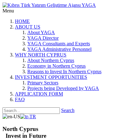
Menu
HOME
ABOUT US
About YAGA
YAGA Director
YAGA Consultants and Experts
YAGA Administrative Personnel
WHY NORTH CYPRUS
About Northern Cyprus
Economy in Northern Cyprus
Reasons to Invest In Northern Cyprus
INVESTMENT OPPORTUNITIES
Primary Sectors
Projects being Developed by YAGA
APPLICATION FORM
FAQ
Search
North Cyprus
Invest in Future