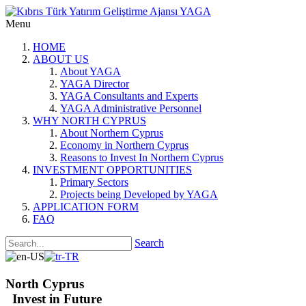
Menu
HOME
ABOUT US
About YAGA
YAGA Director
YAGA Consultants and Experts
YAGA Administrative Personnel
WHY NORTH CYPRUS
About Northern Cyprus
Economy in Northern Cyprus
Reasons to Invest In Northern Cyprus
INVESTMENT OPPORTUNITIES
Primary Sectors
Projects being Developed by YAGA
APPLICATION FORM
FAQ
Search
North Cyprus
Invest in Future