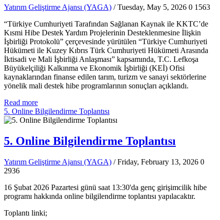
Yatırım Geliştirme Ajansı (YAGA)
/ Tuesday, May 5, 2026
0
1563
“Türkiye Cumhuriyeti Tarafından Sağlanan Kaynak ile KKTC’de
Kısmi Hibe Destek Yardım Projelerinin Desteklenmesine İlişkin
İşbirliği Protokolü” çerçevesinde yürütülen “Türkiye Cumhuriyeti
Hükümeti ile Kuzey Kıbrıs Türk Cumhuriyeti Hükümeti Arasında
İktisadi ve Mali İşbirliği Anlaşması” kapsamında, T.C. Lefkoşa
Büyükelçiliği Kalkınma ve Ekonomik İşbirliği (KEİ) Ofisi
kaynaklarından finanse edilen tarım, turizm ve sanayi sektörlerine
yönelik mali destek hibe programlarının sonuçları açıklandı.
Read more
5. Online Bilgilendirme Toplantısı
5. Online Bilgilendirme Toplantısı
Yatırım Geliştirme Ajansı (YAGA)
/ Friday, February 13, 2026
0
2936
16 Şubat 2026 Pazartesi günü saat 13:30'da genç girişimcilik hibe
programı hakkında online bilgilendirme toplantısı yapılacaktır.
Toplantı linki;