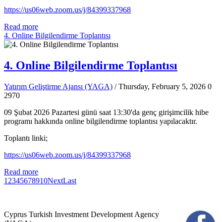
https://us06web.zoom.us/j/84399337968
Read more
4. Online Bilgilendirme Toplantısı
4. Online Bilgilendirme Toplantısı
Yatırım Geliştirme Ajansı (YAGA)
/ Thursday, February 5, 2026
0
2970
09 Şubat 2026 Pazartesi günü saat 13:30'da genç girişimcilik hibe
programı hakkında online bilgilendirme toplantısı yapılacaktır.
Toplantı linki;
https://us06web.zoom.us/j/84399337968
Read more
1
2
3
4
5
6
7
8
9
10
Next
Last
Cyprus Turkish Investment Development Agency