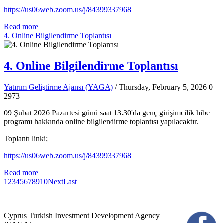
https://us06web.zoom.us/j/84399337968
Read more
4. Online Bilgilendirme Toplantısı
4. Online Bilgilendirme Toplantısı
Yatırım Geliştirme Ajansı (YAGA)
/ Thursday, February 5, 2026
0
2973
09 Şubat 2026 Pazartesi günü saat 13:30'da genç girişimcilik hibe
programı hakkında online bilgilendirme toplantısı yapılacaktır.
Toplantı linki;
https://us06web.zoom.us/j/84399337968
Read more
1
2
3
4
5
6
7
8
9
10
Next
Last
Cyprus Turkish Investment Development Agency