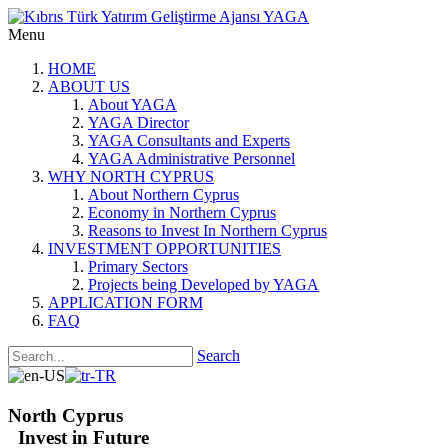
Menu
HOME
ABOUT US
About YAGA
YAGA Director
YAGA Consultants and Experts
YAGA Administrative Personnel
WHY NORTH CYPRUS
About Northern Cyprus
Economy in Northern Cyprus
Reasons to Invest In Northern Cyprus
INVESTMENT OPPORTUNITIES
Primary Sectors
Projects being Developed by YAGA
APPLICATION FORM
FAQ
Search
North Cyprus
Invest in Future