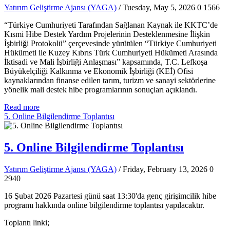
Yatırım Geliştirme Ajansı (YAGA)
/ Tuesday, May 5, 2026
0
1566
“Türkiye Cumhuriyeti Tarafından Sağlanan Kaynak ile KKTC’de
Kısmi Hibe Destek Yardım Projelerinin Desteklenmesine İlişkin
İşbirliği Protokolü” çerçevesinde yürütülen “Türkiye Cumhuriyeti
Hükümeti ile Kuzey Kıbrıs Türk Cumhuriyeti Hükümeti Arasında
İktisadi ve Mali İşbirliği Anlaşması” kapsamında, T.C. Lefkoşa
Büyükelçiliği Kalkınma ve Ekonomik İşbirliği (KEİ) Ofisi
kaynaklarından finanse edilen tarım, turizm ve sanayi sektörlerine
yönelik mali destek hibe programlarının sonuçları açıklandı.
Read more
5. Online Bilgilendirme Toplantısı
5. Online Bilgilendirme Toplantısı
Yatırım Geliştirme Ajansı (YAGA)
/ Friday, February 13, 2026
0
2940
16 Şubat 2026 Pazartesi günü saat 13:30'da genç girişimcilik hibe
programı hakkında online bilgilendirme toplantısı yapılacaktır.
Toplantı linki;