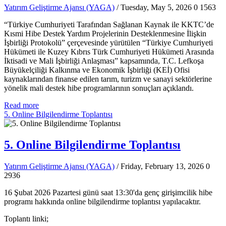
Yatırım Geliştirme Ajansı (YAGA)
/ Tuesday, May 5, 2026
0
1563
“Türkiye Cumhuriyeti Tarafından Sağlanan Kaynak ile KKTC’de
Kısmi Hibe Destek Yardım Projelerinin Desteklenmesine İlişkin
İşbirliği Protokolü” çerçevesinde yürütülen “Türkiye Cumhuriyeti
Hükümeti ile Kuzey Kıbrıs Türk Cumhuriyeti Hükümeti Arasında
İktisadi ve Mali İşbirliği Anlaşması” kapsamında, T.C. Lefkoşa
Büyükelçiliği Kalkınma ve Ekonomik İşbirliği (KEİ) Ofisi
kaynaklarından finanse edilen tarım, turizm ve sanayi sektörlerine
yönelik mali destek hibe programlarının sonuçları açıklandı.
Read more
5. Online Bilgilendirme Toplantısı
5. Online Bilgilendirme Toplantısı
Yatırım Geliştirme Ajansı (YAGA)
/ Friday, February 13, 2026
0
2936
16 Şubat 2026 Pazartesi günü saat 13:30'da genç girişimcilik hibe
programı hakkında online bilgilendirme toplantısı yapılacaktır.
Toplantı linki;