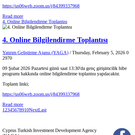
https://us06web.zoom.us/j/84399337968
Read more
4. Online Bilgilendirme Toplantısı
4. Online Bilgilendirme Toplantısı
Yatırım Geliştirme Ajansı (YAGA)
/ Thursday, February 5, 2026
0
2970
09 Şubat 2026 Pazartesi günü saat 13:30'da genç girişimcilik hibe
programı hakkında online bilgilendirme toplantısı yapılacaktır.
Toplantı linki;
https://us06web.zoom.us/j/84399337968
Read more
1
2
3
4
5
6
7
8
9
10
Next
Last
Cyprus Turkish Investment Development Agency