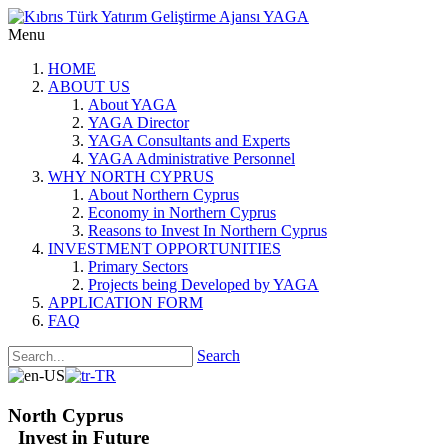
Menu
HOME
ABOUT US
About YAGA
YAGA Director
YAGA Consultants and Experts
YAGA Administrative Personnel
WHY NORTH CYPRUS
About Northern Cyprus
Economy in Northern Cyprus
Reasons to Invest In Northern Cyprus
INVESTMENT OPPORTUNITIES
Primary Sectors
Projects being Developed by YAGA
APPLICATION FORM
FAQ
Search
North Cyprus
Invest in Future