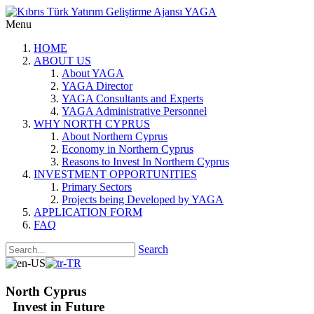
Menu
HOME
ABOUT US
About YAGA
YAGA Director
YAGA Consultants and Experts
YAGA Administrative Personnel
WHY NORTH CYPRUS
About Northern Cyprus
Economy in Northern Cyprus
Reasons to Invest In Northern Cyprus
INVESTMENT OPPORTUNITIES
Primary Sectors
Projects being Developed by YAGA
APPLICATION FORM
FAQ
Search
North Cyprus
Invest in Future