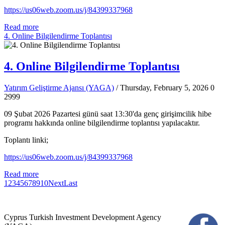
https://us06web.zoom.us/j/84399337968
Read more
4. Online Bilgilendirme Toplantısı
4. Online Bilgilendirme Toplantısı
Yatırım Geliştirme Ajansı (YAGA)
/ Thursday, February 5, 2026
0
2999
09 Şubat 2026 Pazartesi günü saat 13:30'da genç girişimcilik hibe
programı hakkında online bilgilendirme toplantısı yapılacaktır.
Toplantı linki;
https://us06web.zoom.us/j/84399337968
Read more
1
2
3
4
5
6
7
8
9
10
Next
Last
Cyprus Turkish Investment Development Agency