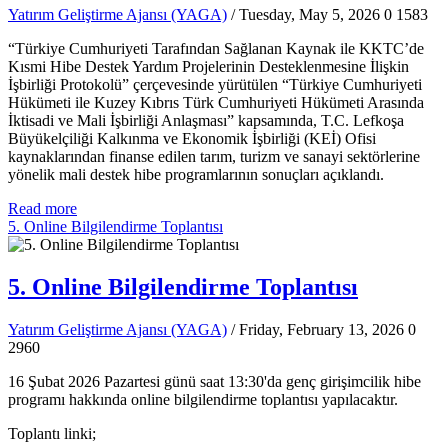
Yatırım Geliştirme Ajansı (YAGA)
/ Tuesday, May 5, 2026
0
1583
“Türkiye Cumhuriyeti Tarafından Sağlanan Kaynak ile KKTC’de
Kısmi Hibe Destek Yardım Projelerinin Desteklenmesine İlişkin
İşbirliği Protokolü” çerçevesinde yürütülen “Türkiye Cumhuriyeti
Hükümeti ile Kuzey Kıbrıs Türk Cumhuriyeti Hükümeti Arasında
İktisadi ve Mali İşbirliği Anlaşması” kapsamında, T.C. Lefkoşa
Büyükelçiliği Kalkınma ve Ekonomik İşbirliği (KEİ) Ofisi
kaynaklarından finanse edilen tarım, turizm ve sanayi sektörlerine
yönelik mali destek hibe programlarının sonuçları açıklandı.
Read more
5. Online Bilgilendirme Toplantısı
5. Online Bilgilendirme Toplantısı
Yatırım Geliştirme Ajansı (YAGA)
/ Friday, February 13, 2026
0
2960
16 Şubat 2026 Pazartesi günü saat 13:30'da genç girişimcilik hibe
programı hakkında online bilgilendirme toplantısı yapılacaktır.
Toplantı linki;