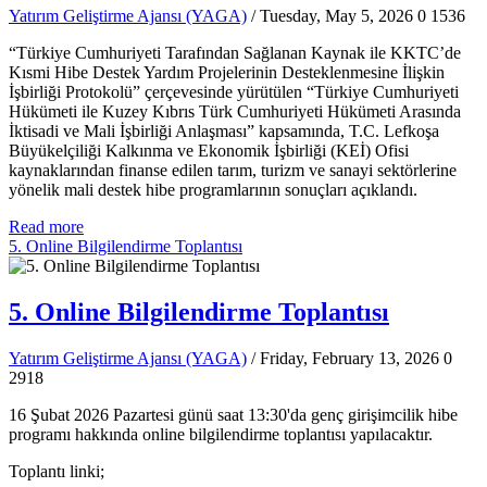
Yatırım Geliştirme Ajansı (YAGA)
/ Tuesday, May 5, 2026
0
1536
“Türkiye Cumhuriyeti Tarafından Sağlanan Kaynak ile KKTC’de
Kısmi Hibe Destek Yardım Projelerinin Desteklenmesine İlişkin
İşbirliği Protokolü” çerçevesinde yürütülen “Türkiye Cumhuriyeti
Hükümeti ile Kuzey Kıbrıs Türk Cumhuriyeti Hükümeti Arasında
İktisadi ve Mali İşbirliği Anlaşması” kapsamında, T.C. Lefkoşa
Büyükelçiliği Kalkınma ve Ekonomik İşbirliği (KEİ) Ofisi
kaynaklarından finanse edilen tarım, turizm ve sanayi sektörlerine
yönelik mali destek hibe programlarının sonuçları açıklandı.
Read more
5. Online Bilgilendirme Toplantısı
5. Online Bilgilendirme Toplantısı
Yatırım Geliştirme Ajansı (YAGA)
/ Friday, February 13, 2026
0
2918
16 Şubat 2026 Pazartesi günü saat 13:30'da genç girişimcilik hibe
programı hakkında online bilgilendirme toplantısı yapılacaktır.
Toplantı linki;