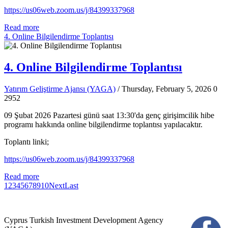
https://us06web.zoom.us/j/84399337968
Read more
4. Online Bilgilendirme Toplantısı
4. Online Bilgilendirme Toplantısı
Yatırım Geliştirme Ajansı (YAGA)
/ Thursday, February 5, 2026
0
2952
09 Şubat 2026 Pazartesi günü saat 13:30'da genç girişimcilik hibe
programı hakkında online bilgilendirme toplantısı yapılacaktır.
Toplantı linki;
https://us06web.zoom.us/j/84399337968
Read more
1
2
3
4
5
6
7
8
9
10
Next
Last
Cyprus Turkish Investment Development Agency