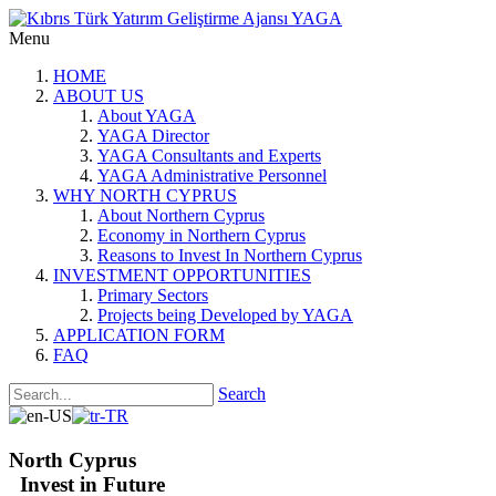
Menu
HOME
ABOUT US
About YAGA
YAGA Director
YAGA Consultants and Experts
YAGA Administrative Personnel
WHY NORTH CYPRUS
About Northern Cyprus
Economy in Northern Cyprus
Reasons to Invest In Northern Cyprus
INVESTMENT OPPORTUNITIES
Primary Sectors
Projects being Developed by YAGA
APPLICATION FORM
FAQ
Search
North Cyprus
Invest in Future