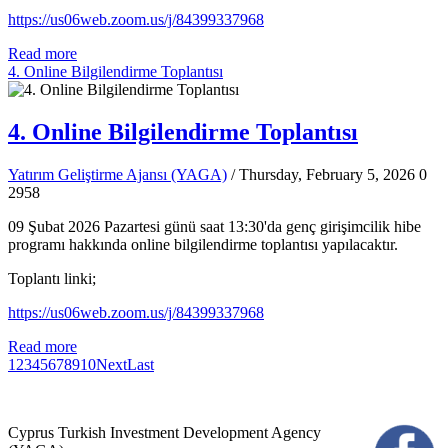
https://us06web.zoom.us/j/84399337968
Read more
4. Online Bilgilendirme Toplantısı
4. Online Bilgilendirme Toplantısı
Yatırım Geliştirme Ajansı (YAGA)
/ Thursday, February 5, 2026
0
2958
09 Şubat 2026 Pazartesi günü saat 13:30'da genç girişimcilik hibe
programı hakkında online bilgilendirme toplantısı yapılacaktır.
Toplantı linki;
https://us06web.zoom.us/j/84399337968
Read more
1
2
3
4
5
6
7
8
9
10
Next
Last
Cyprus Turkish Investment Development Agency