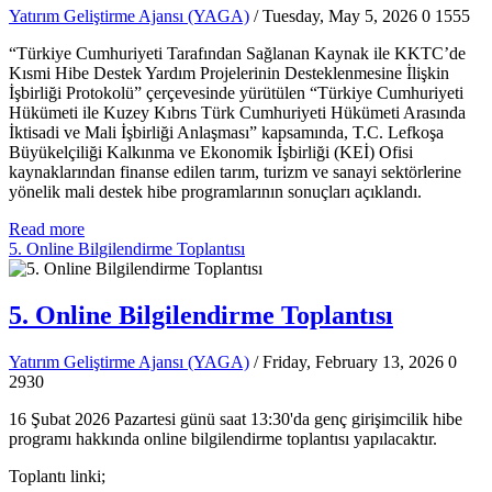
Yatırım Geliştirme Ajansı (YAGA)
/ Tuesday, May 5, 2026
0
1555
“Türkiye Cumhuriyeti Tarafından Sağlanan Kaynak ile KKTC’de
Kısmi Hibe Destek Yardım Projelerinin Desteklenmesine İlişkin
İşbirliği Protokolü” çerçevesinde yürütülen “Türkiye Cumhuriyeti
Hükümeti ile Kuzey Kıbrıs Türk Cumhuriyeti Hükümeti Arasında
İktisadi ve Mali İşbirliği Anlaşması” kapsamında, T.C. Lefkoşa
Büyükelçiliği Kalkınma ve Ekonomik İşbirliği (KEİ) Ofisi
kaynaklarından finanse edilen tarım, turizm ve sanayi sektörlerine
yönelik mali destek hibe programlarının sonuçları açıklandı.
Read more
5. Online Bilgilendirme Toplantısı
5. Online Bilgilendirme Toplantısı
Yatırım Geliştirme Ajansı (YAGA)
/ Friday, February 13, 2026
0
2930
16 Şubat 2026 Pazartesi günü saat 13:30'da genç girişimcilik hibe
programı hakkında online bilgilendirme toplantısı yapılacaktır.
Toplantı linki;