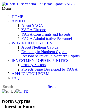
Menu
HOME
ABOUT US
About YAGA
YAGA Director
YAGA Consultants and Experts
YAGA Administrative Personnel
WHY NORTH CYPRUS
About Northern Cyprus
Economy in Northern Cyprus
Reasons to Invest In Northern Cyprus
INVESTMENT OPPORTUNITIES
Primary Sectors
Projects being Developed by YAGA
APPLICATION FORM
FAQ
Search
North Cyprus
Invest in Future