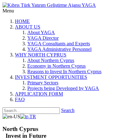
Menu
HOME
ABOUT US
About YAGA
YAGA Director
YAGA Consultants and Experts
YAGA Administrative Personnel
WHY NORTH CYPRUS
About Northern Cyprus
Economy in Northern Cyprus
Reasons to Invest In Northern Cyprus
INVESTMENT OPPORTUNITIES
Primary Sectors
Projects being Developed by YAGA
APPLICATION FORM
FAQ
Search
North Cyprus
Invest in Future