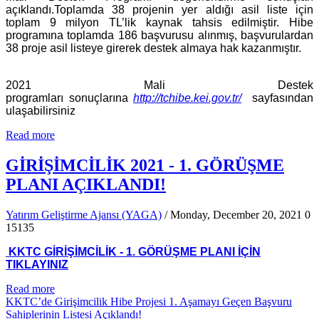
açıklandı.Toplamda 38 projenin yer aldığı asil liste için
toplam 9 milyon TL’lik kaynak tahsis edilmiştir. Hibe
programına toplamda 186 başvurusu alınmış, başvurulardan
38 proje asil listeye girerek destek almaya hak kazanmıştır.
2021 Mali Destek
programları sonuçlarına
http://tchibe.kei.gov.tr/
sayfasından
ulaşabilirsiniz
Read more
GİRİŞİMCİLİK 2021 - 1. GÖRÜŞME
PLANI AÇIKLANDI!
Yatırım Geliştirme Ajansı (YAGA)
/ Monday, December 20, 2021
0
15135
KKTC GİRİŞİMCİLİK - 1. GÖRÜŞME PLANI İÇİN
TIKLAYINIZ
Read more
KKTC’de Girişimcilik Hibe Projesi 1. Aşamayı Geçen Başvuru
Sahiplerinin Listesi Açıklandı!