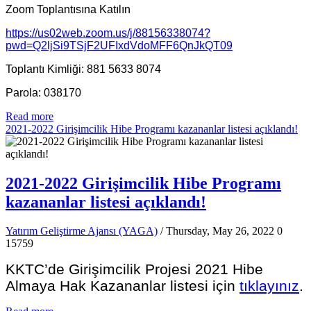
Zoom Toplantısına Katılın
https://us02web.zoom.us/j/88156338074?
pwd=Q2ljSi9TSjF2UFIxdVdoMFF6QnJkQT09
Toplantı Kimliği: 881 5633 8074
Parola: 038170
Read more
2021-2022 Girişimcilik Hibe Programı kazananlar listesi açıklandı!
2021-2022 Girişimcilik Hibe Programı
kazananlar listesi açıklandı!
Yatırım Geliştirme Ajansı (YAGA)
/ Thursday, May 26, 2022
0
15759
KKTC’de Girişimcilik Projesi 2021 Hibe
Almaya Hak Kazananlar listesi için
tıklayınız
.