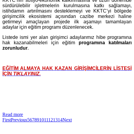
KKTC’nin sosyo-ekonomik kalkınmasına ve uzun dönemde
sürdürülebilir işletmelerin kurulmasına katkı sağlamayı,
istihdamın artırılmasını desteklemeyi ve KKTC’yi bölgede
girişimcilik ekosistemi açısından cazibe merkezi haline
getirmeyi amaçlayan projede ilk aşamayı tamamlayan
adaylar için eğitim programı düzenlenecek.
Listede ismi yer alan girişimci adaylarımız hibe programına
hak kazanabilmeleri için eğitim
programına katılmaları
zorunludur
.
EĞİTİM ALMAYA HAK KAZAN GİRİŞİMCİLERİN LİSTESİ
İÇİN
TIKLAYINIZ.
Read more
First
Previous
5
6
7
8
9
10
11
12
13
14
Next