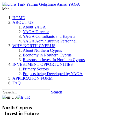
Menu
HOME
ABOUT US
About YAGA
YAGA Director
YAGA Consultants and Experts
YAGA Administrative Personnel
WHY NORTH CYPRUS
About Northern Cyprus
Economy in Northern Cyprus
Reasons to Invest In Northern Cyprus
INVESTMENT OPPORTUNITIES
Primary Sectors
Projects being Developed by YAGA
APPLICATION FORM
FAQ
Search
North Cyprus
Invest in Future