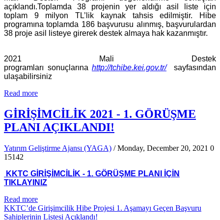
açıklandı.Toplamda 38 projenin yer aldığı asil liste için
toplam 9 milyon TL’lik kaynak tahsis edilmiştir. Hibe
programına toplamda 186 başvurusu alınmış, başvurulardan
38 proje asil listeye girerek destek almaya hak kazanmıştır.
2021 Mali Destek
programları sonuçlarına
http://tchibe.kei.gov.tr/
sayfasından
ulaşabilirsiniz
Read more
GİRİŞİMCİLİK 2021 - 1. GÖRÜŞME
PLANI AÇIKLANDI!
Yatırım Geliştirme Ajansı (YAGA)
/ Monday, December 20, 2021
0
15142
KKTC GİRİŞİMCİLİK - 1. GÖRÜŞME PLANI İÇİN
TIKLAYINIZ
Read more
KKTC’de Girişimcilik Hibe Projesi 1. Aşamayı Geçen Başvuru
Sahiplerinin Listesi Açıklandı!