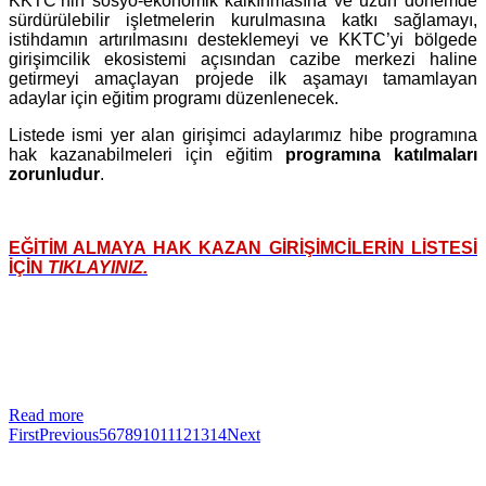
KKTC’nin sosyo-ekonomik kalkınmasına ve uzun dönemde
sürdürülebilir işletmelerin kurulmasına katkı sağlamayı,
istihdamın artırılmasını desteklemeyi ve KKTC’yi bölgede
girişimcilik ekosistemi açısından cazibe merkezi haline
getirmeyi amaçlayan projede ilk aşamayı tamamlayan
adaylar için eğitim programı düzenlenecek.
Listede ismi yer alan girişimci adaylarımız hibe programına
hak kazanabilmeleri için eğitim
programına katılmaları
zorunludur
.
EĞİTİM ALMAYA HAK KAZAN GİRİŞİMCİLERİN LİSTESİ
İÇİN
TIKLAYINIZ.
Read more
First
Previous
5
6
7
8
9
10
11
12
13
14
Next