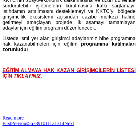
KKTC’nin sosyo-ekonomik kalkınmasına ve uzun dönemde
sürdürülebilir işletmelerin kurulmasına katkı sağlamayı,
istihdamın artırılmasını desteklemeyi ve KKTC’yi bölgede
girişimcilik ekosistemi açısından cazibe merkezi haline
getirmeyi amaçlayan projede ilk aşamayı tamamlayan
adaylar için eğitim programı düzenlenecek.
Listede ismi yer alan girişimci adaylarımız hibe programına
hak kazanabilmeleri için eğitim
programına katılmaları
zorunludur
.
EĞİTİM ALMAYA HAK KAZAN GİRİŞİMCİLERİN LİSTESİ
İÇİN
TIKLAYINIZ.
Read more
First
Previous
5
6
7
8
9
10
11
12
13
14
Next