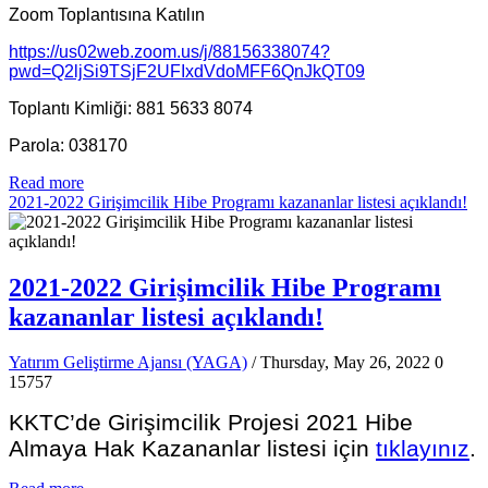
Zoom Toplantısına Katılın
https://us02web.zoom.us/j/88156338074?
pwd=Q2ljSi9TSjF2UFIxdVdoMFF6QnJkQT09
Toplantı Kimliği: 881 5633 8074
Parola: 038170
Read more
2021-2022 Girişimcilik Hibe Programı kazananlar listesi açıklandı!
2021-2022 Girişimcilik Hibe Programı
kazananlar listesi açıklandı!
Yatırım Geliştirme Ajansı (YAGA)
/ Thursday, May 26, 2022
0
15757
KKTC’de Girişimcilik Projesi 2021 Hibe
Almaya Hak Kazananlar listesi için
tıklayınız
.