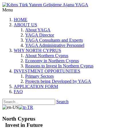
Menu
HOME
ABOUT US
About YAGA
YAGA Director
YAGA Consultants and Experts
YAGA Administrative Personnel
WHY NORTH CYPRUS
About Northern Cyprus
Economy in Northern Cyprus
Reasons to Invest In Northern Cyprus
INVESTMENT OPPORTUNITIES
Primary Sectors
Projects being Developed by YAGA
APPLICATION FORM
FAQ
Search
North Cyprus
Invest in Future