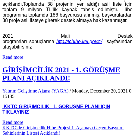
açıklandı.Toplamda 38 projenin yer aldığı asil liste için
toplam 9 milyon TL’lik kaynak tahsis edilmiştir. Hibe
programına toplamda 186 başvurusu alınmış, başvurulardan
38 proje asil listeye girerek destek almaya hak kazanmıştır.
2021 Mali Destek
programları sonuçlarına
http://tchibe.kei.gov.tr/
sayfasından
ulaşabilirsiniz
Read more
GİRİŞİMCİLİK 2021 - 1. GÖRÜŞME
PLANI AÇIKLANDI!
Yatırım Geliştirme Ajansı (YAGA)
/ Monday, December 20, 2021
0
15135
KKTC GİRİŞİMCİLİK - 1. GÖRÜŞME PLANI İÇİN
TIKLAYINIZ
Read more
KKTC’de Girişimcilik Hibe Projesi 1. Aşamayı Geçen Başvuru
Sahiplerinin Listesi Açıklandı!