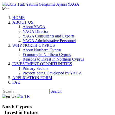
Menu
HOME
ABOUT US
About YAGA
YAGA Director
YAGA Consultants and Experts
YAGA Administrative Personnel
WHY NORTH CYPRUS
About Northern Cyprus
Economy in Northern Cyprus
Reasons to Invest In Northern Cyprus
INVESTMENT OPPORTUNITIES
Primary Sectors
Projects being Developed by YAGA
APPLICATION FORM
FAQ
Search
North Cyprus
Invest in Future