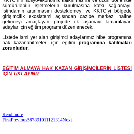
KKTC’nin sosyo-ekonomik kalkınmasına ve uzun dönemde
sürdürülebilir işletmelerin kurulmasına katkı sağlamayı,
istihdamın artırılmasını desteklemeyi ve KKTC’yi bölgede
girişimcilik ekosistemi açısından cazibe merkezi haline
getirmeyi amaçlayan projede ilk aşamayı tamamlayan
adaylar için eğitim programı düzenlenecek.
Listede ismi yer alan girişimci adaylarımız hibe programına
hak kazanabilmeleri için eğitim
programına katılmaları
zorunludur
.
EĞİTİM ALMAYA HAK KAZAN GİRİŞİMCİLERİN LİSTESİ
İÇİN
TIKLAYINIZ.
Read more
First
Previous
5
6
7
8
9
10
11
12
13
14
Next