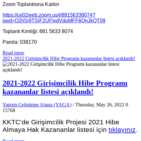
Zoom Toplantısına Katılın
https://us02web.zoom.us/j/88156338074?
pwd=Q2ljSi9TSjF2UFIxdVdoMFF6QnJkQT09
Toplantı Kimliği: 881 5633 8074
Parola: 038170
Read more
2021-2022 Girişimcilik Hibe Programı kazananlar listesi açıklandı!
2021-2022 Girişimcilik Hibe Programı
kazananlar listesi açıklandı!
Yatırım Geliştirme Ajansı (YAGA)
/ Thursday, May 26, 2022
0
15768
KKTC’de Girişimcilik Projesi 2021 Hibe
Almaya Hak Kazananlar listesi için
tıklayınız
.