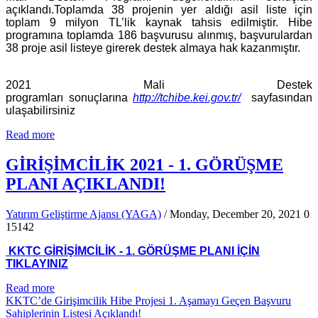
açıklandı.Toplamda 38 projenin yer aldığı asil liste için
toplam 9 milyon TL’lik kaynak tahsis edilmiştir. Hibe
programına toplamda 186 başvurusu alınmış, başvurulardan
38 proje asil listeye girerek destek almaya hak kazanmıştır.
2021 Mali Destek
programları sonuçlarına
http://tchibe.kei.gov.tr/
sayfasından
ulaşabilirsiniz
Read more
GİRİŞİMCİLİK 2021 - 1. GÖRÜŞME
PLANI AÇIKLANDI!
Yatırım Geliştirme Ajansı (YAGA)
/ Monday, December 20, 2021
0
15142
KKTC GİRİŞİMCİLİK - 1. GÖRÜŞME PLANI İÇİN
TIKLAYINIZ
Read more
KKTC’de Girişimcilik Hibe Projesi 1. Aşamayı Geçen Başvuru
Sahiplerinin Listesi Açıklandı!