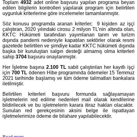
Toplam
4932
adet online başvuru yapılan programa beyan
edilen bilgilerin kontrolleri yapılarak program için belirtilen
uygunluk kriterlerine göre incelemeler tamamlanmıştır.
Söz konusu programda aranan kriterler; 9 kişiden az işçi
çalıştıran, 2020 yılındaki cirosu 2 milyon TL’nin altında olan,
KKTC Hükümeti tarafından yayımlanan tarım ve turizm
dışında pandemi nedeniyle kapatılan sektörler olarak resmi
gazetede belirtilen ve şimdiye kadar KKTC hükümeti dışında
başka bir kuruluştan salgın desteği almamış olma kriterleri
sahip
3704
başvuru onaylanmıştır.
Her İşletme başına
2.100 TL
sabit çalıştırılan her kayıtlı işçi
için
700 TL
ödenen Hibe programında ödemeler 15 Temmuz
2021 tarihinde başlamış ve tüm ödeme talimatları bankalara
iletilmiştir.
Belirtilen kriterleri başvuru formunda sağlayamayan
işletmelerin red edilme nedenleri mail olarak kendilerine
bildirilecek ve bu işletmelerin karara itiraz hakları olacaktır.
Sunulan red gerekçesinin aksini belge ile ispatlayan
işletmelerimize ödeme de bilahare yapılabilecektir.
Read more