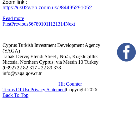
Zoom linki:
https://us02web.zoom.us/j/84495291052
Read more
First
Previous
5
6
7
8
9
10
11
12
13
14
Next
Cyprus Turkish Investment Development Agency
(YAGA)
Tabak Derviş Efendi Street , No.5, Köşklüçiftlik
Nicosia, Northern Cyprus, via Mersin 10 Turkey
(0392) 22 82 317 - 22 89 378
info@yaga.gov.ct.tr
Hit Counter
Terms Of Use
Privacy Statement
Copyright 2026
Back To Top