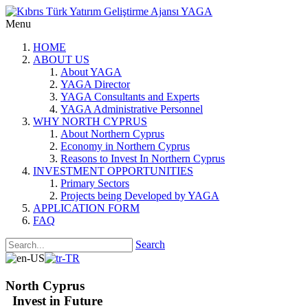
Menu
HOME
ABOUT US
About YAGA
YAGA Director
YAGA Consultants and Experts
YAGA Administrative Personnel
WHY NORTH CYPRUS
About Northern Cyprus
Economy in Northern Cyprus
Reasons to Invest In Northern Cyprus
INVESTMENT OPPORTUNITIES
Primary Sectors
Projects being Developed by YAGA
APPLICATION FORM
FAQ
Search
North Cyprus
Invest in Future