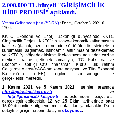
2.000.000 TL bütçeli "GİRİŞİMCİLİK
HİBE PROJESİ" açıklandı.
Yatırım Geliştirme Ajansı (YAGA)
/ Friday, October 8, 2021
0
17669
KKTC Ekonomi ve Enerji Bakanlığı bünyesinde KKTC
Girişimcilik Projesi; KKTC‘nin sosyo-ekonomik kalkınmasına
katkı sağlamak, uzun dönemde sürdürülebilir işletmelerin
kurulmasını sağlamak, istihdamın arttırılmasını desteklemek
ve KKTC ‘yi bölgede girişimcilik ekosistemi açısından cazibe
merkezi haline getirmek amacıyla, TC Kalkınma ve
Ekonomik İşbirliği Ofisi finansmanı, Kıbrıs Türk Yatırım
Geliştirme Ajansı-YAGA’nın koordinasyonu, ve Türk Ekonomi
Bankası’nın (TEB) eğitim sponsorluğu ile
gerçekleştirilmektedir.
1 Kasım 2021 ve 5 Kasım 2021
tarihleri arasında
http://tcgirisimci.kei.gov.tr
ve
http://girisimcilik.kei.gov.tr
adreslerinden başvurular
gerçekleştirilebilecektir.
12 ve 25 Ekim
tarihlerinde
saat
15:00'de
online bilgilendirme toplantıları yapılacaktır. Daha
detaylı bilgi için haberin detayını
okuyunuz
.