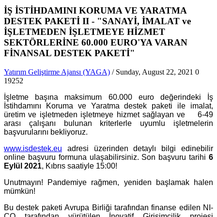
İŞ İSTİHDAMINI KORUMA VE YARATMA
DESTEK PAKETİ II - "SANAYİ, İMALAT ve
İŞLETMEDEN İŞLETMEYE HİZMET
SEKTÖRLERİNE 60.000 EURO'YA VARAN
FİNANSAL DESTEK PAKETİ"
Yatırım Geliştirme Ajansı (YAGA)
/ Sunday, August 22, 2021
0
19252
İşletme başına maksimum 60.000 euro değerindeki İş
İstihdamını Koruma ve Yaratma destek paketi ile imalat,
üretim ve işletmeden işletmeye hizmet sağlayan ve 6-49
arası çalışanı bulunan kriterlerle uyumlu işletmelerin
başvurularını bekliyoruz.
www.isdestek.eu
adresi üzerinden detaylı bilgi edinebilir
online başvuru formuna ulaşabilirsiniz. Son başvuru tarihi
6
Eylül 2021
, Kıbrıs saatiyle 15:00!
Unutmayın! Pandemiye rağmen, yeniden başlamak halen
mümkün!
Bu destek paketi Avrupa Birliği tarafından finanse edilen NI-
CO tarafından yürütülen İnovatif Girişimcilik projesi