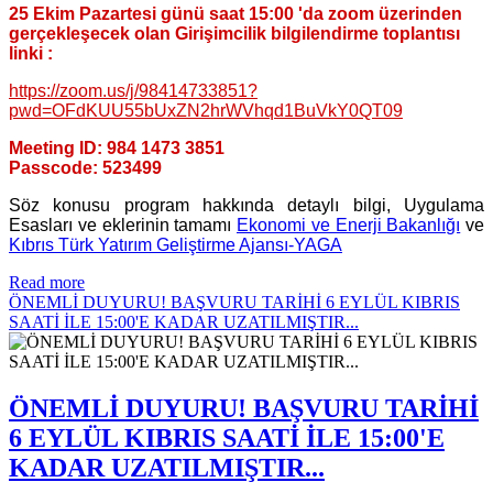
25 Ekim Pazartesi günü saat 15:00 'da zoom üzerinden
gerçekleşecek olan Girişimcilik bilgilendirme toplantısı
linki :
https://zoom.us/j/98414733851?
pwd=OFdKUU55bUxZN2hrWVhqd1BuVkY0QT09
Meeting ID: 984 1473 3851
Passcode: 523499
Söz konusu program hakkında detaylı bilgi, Uygulama
Esasları ve eklerinin tamamı
Ekonomi ve Enerji Bakanlığı
ve
Kıbrıs Türk Yatırım Geliştirme Ajansı-YAGA
Read more
ÖNEMLİ DUYURU! BAŞVURU TARİHİ 6 EYLÜL KIBRIS
SAATİ İLE 15:00'E KADAR UZATILMIŞTIR...
ÖNEMLİ DUYURU! BAŞVURU TARİHİ
6 EYLÜL KIBRIS SAATİ İLE 15:00'E
KADAR UZATILMIŞTIR...