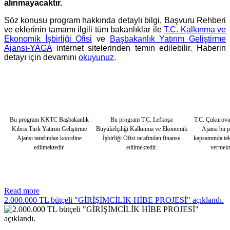
alınmayacaktır.
Söz konusu program hakkında detaylı bilgi, Başvuru Rehberi
ve eklerinin tamamı ilgili tüm bakanlıklar ile
T.C. Kalkınma ve
Ekonomik İşbirliği Ofisi
ve
Başbakanlık Yatırım Geliştirme
Ajansı-YAGA
internet sitelerinden temin edilebilir. Haberin
detayı için devamını
okuyunuz
.
Bu program KKTC Başbakanlık
Bu program T.C. Lefkoşa
T.C. Çukurov
Kıbrıs Türk Yatırım Geliştirme
Büyükelçiliği Kalkınma ve Ekonomik
Ajansı bu 
Ajansı tarafından koordine
İşbirliği Ofisi tarafından finanse
kapsamında tek
edilmektedir.
edilmektedir.
vermekt
Read more
2.000.000 TL bütçeli "GİRİŞİMCİLİK HİBE PROJESİ" açıklandı.