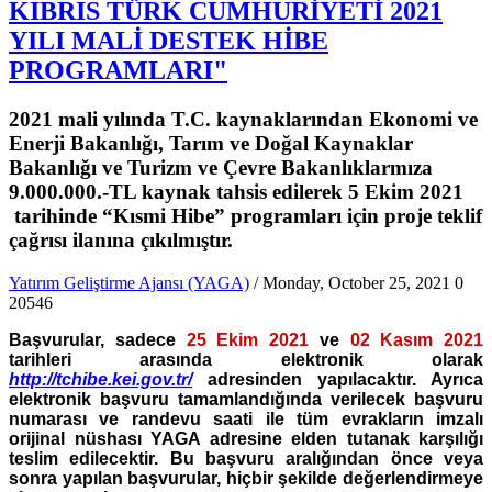
KIBRIS TÜRK CUMHURİYETİ 2021
YILI MALİ DESTEK HİBE
PROGRAMLARI"
2021 mali yılında T.C. kaynaklarından Ekonomi ve
Enerji Bakanlığı, Tarım ve Doğal Kaynaklar
Bakanlığı ve Turizm ve Çevre Bakanlıklarmıza
9.000.000.-TL kaynak tahsis edilerek 5 Ekim 2021
tarihinde “Kısmi Hibe” programları için proje teklif
çağrısı ilanına çıkılmıştır.
Yatırım Geliştirme Ajansı (YAGA)
/ Monday, October 25, 2021
0
20546
Başvurular, sadece
25 Ekim 2021
ve
02 Kasım 2021
tarihleri arasında elektronik olarak
http://tchibe.kei.gov.tr/
adresinden
yapılacaktır. Ayrıca
elektronik başvuru tamamlandığında verilecek başvuru
numarası ve randevu saati ile tüm evrakların imzalı
orijinal nüshası YAGA adresine elden tutanak karşılığı
teslim edilecektir. Bu başvuru aralığından önce veya
sonra yapılan başvurular, hiçbir şekilde değerlendirmeye