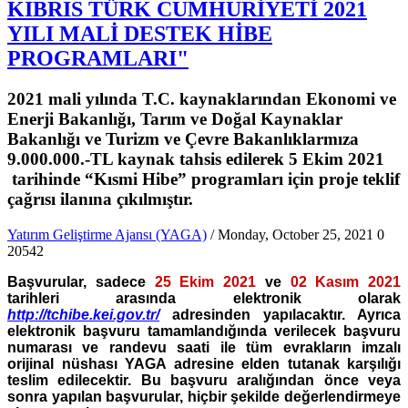
KIBRIS TÜRK CUMHURİYETİ 2021
YILI MALİ DESTEK HİBE
PROGRAMLARI"
2021 mali yılında T.C. kaynaklarından Ekonomi ve
Enerji Bakanlığı, Tarım ve Doğal Kaynaklar
Bakanlığı ve Turizm ve Çevre Bakanlıklarmıza
9.000.000.-TL kaynak tahsis edilerek 5 Ekim 2021
tarihinde “Kısmi Hibe” programları için proje teklif
çağrısı ilanına çıkılmıştır.
Yatırım Geliştirme Ajansı (YAGA)
/ Monday, October 25, 2021
0
20542
Başvurular, sadece
25 Ekim 2021
ve
02 Kasım 2021
tarihleri arasında elektronik olarak
http://tchibe.kei.gov.tr/
adresinden
yapılacaktır. Ayrıca
elektronik başvuru tamamlandığında verilecek başvuru
numarası ve randevu saati ile tüm evrakların imzalı
orijinal nüshası YAGA adresine elden tutanak karşılığı
teslim edilecektir. Bu başvuru aralığından önce veya
sonra yapılan başvurular, hiçbir şekilde değerlendirmeye