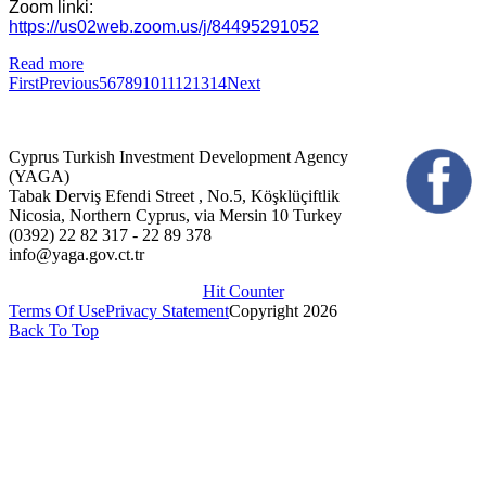
Zoom linki:
https://us02web.zoom.us/j/84495291052
Read more
First
Previous
5
6
7
8
9
10
11
12
13
14
Next
Cyprus Turkish Investment Development Agency
(YAGA)
Tabak Derviş Efendi Street , No.5, Köşklüçiftlik
Nicosia, Northern Cyprus, via Mersin 10 Turkey
(0392) 22 82 317 - 22 89 378
info@yaga.gov.ct.tr
Hit Counter
Terms Of Use
Privacy Statement
Copyright 2026
Back To Top