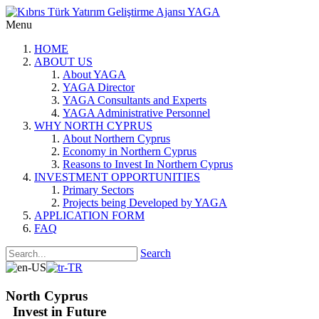
Menu
HOME
ABOUT US
About YAGA
YAGA Director
YAGA Consultants and Experts
YAGA Administrative Personnel
WHY NORTH CYPRUS
About Northern Cyprus
Economy in Northern Cyprus
Reasons to Invest In Northern Cyprus
INVESTMENT OPPORTUNITIES
Primary Sectors
Projects being Developed by YAGA
APPLICATION FORM
FAQ
Search
North Cyprus
Invest in Future