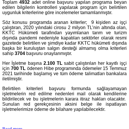
Toplam
4932
adet online başvuru yapılan programa beyan
edilen bilgilerin kontrolleri yapılarak program için belirtilen
uygunluk kriterlerine göre incelemeler tamamlanmıştır.
Söz konusu programda aranan kriterler; 9 kişiden az işçi
çalıştıran, 2020 yılındaki cirosu 2 milyon TL’nin altında olan,
KKTC Hükümeti tarafından yayımlanan tarım ve turizm
dışında pandemi nedeniyle kapatılan sektörler olarak resmi
gazetede belirtilen ve şimdiye kadar KKTC hükümeti dışında
başka bir kuruluştan salgın desteği almamış olma kriterleri
sahip
3704
başvuru onaylanmıştır.
Her İşletme başına
2.100 TL
sabit çalıştırılan her kayıtlı işçi
için
700 TL
ödenen Hibe programında ödemeler 15 Temmuz
2021 tarihinde başlamış ve tüm ödeme talimatları bankalara
iletilmiştir.
Belirtilen kriterleri başvuru formunda sağlayamayan
işletmelerin red edilme nedenleri mail olarak kendilerine
bildirilecek ve bu işletmelerin karara itiraz hakları olacaktır.
Sunulan red gerekçesinin aksini belge ile ispatlayan
işletmelerimize ödeme de bilahare yapılabilecektir.
Read more