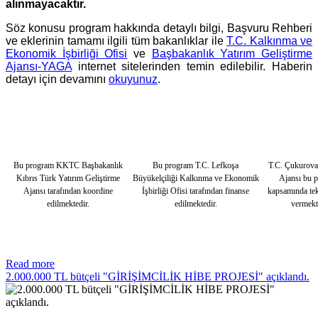
alınmayacaktır.
Söz konusu program hakkında detaylı bilgi, Başvuru Rehberi
ve eklerinin tamamı ilgili tüm bakanlıklar ile
T.C. Kalkınma ve
Ekonomik İşbirliği Ofisi
ve
Başbakanlık Yatırım Geliştirme
Ajansı-YAGA
internet sitelerinden temin edilebilir. Haberin
detayı için devamını
okuyunuz
.
Bu program KKTC Başbakanlık
Bu program T.C. Lefkoşa
T.C. Çukurov
Kıbrıs Türk Yatırım Geliştirme
Büyükelçiliği Kalkınma ve Ekonomik
Ajansı bu 
Ajansı tarafından koordine
İşbirliği Ofisi tarafından finanse
kapsamında tek
edilmektedir.
edilmektedir.
vermekt
Read more
2.000.000 TL bütçeli "GİRİŞİMCİLİK HİBE PROJESİ" açıklandı.