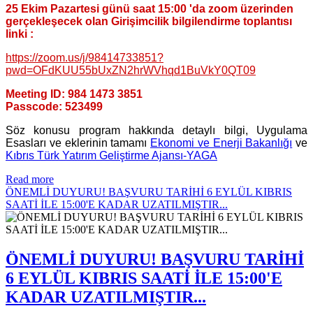
25 Ekim Pazartesi günü saat 15:00 'da zoom üzerinden
gerçekleşecek olan Girişimcilik bilgilendirme toplantısı
linki :
https://zoom.us/j/98414733851?
pwd=OFdKUU55bUxZN2hrWVhqd1BuVkY0QT09
Meeting ID: 984 1473 3851
Passcode: 523499
Söz konusu program hakkında detaylı bilgi, Uygulama
Esasları ve eklerinin tamamı
Ekonomi ve Enerji Bakanlığı
ve
Kıbrıs Türk Yatırım Geliştirme Ajansı-YAGA
Read more
ÖNEMLİ DUYURU! BAŞVURU TARİHİ 6 EYLÜL KIBRIS
SAATİ İLE 15:00'E KADAR UZATILMIŞTIR...
ÖNEMLİ DUYURU! BAŞVURU TARİHİ
6 EYLÜL KIBRIS SAATİ İLE 15:00'E
KADAR UZATILMIŞTIR...