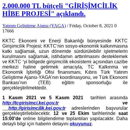
2.000.000 TL bütçeli "GİRİŞİMCİLİK
HİBE PROJESİ" açıklandı.
Yatırım Geliştirme Ajansı (YAGA)
/ Friday, October 8, 2021
0
17666
KKTC Ekonomi ve Enerji Bakanlığı bünyesinde KKTC
Girişimcilik Projesi; KKTC‘nin sosyo-ekonomik kalkınmasına
katkı sağlamak, uzun dönemde sürdürülebilir işletmelerin
kurulmasını sağlamak, istihdamın arttırılmasını desteklemek
ve KKTC ‘yi bölgede girişimcilik ekosistemi açısından cazibe
merkezi haline getirmek amacıyla, TC Kalkınma ve
Ekonomik İşbirliği Ofisi finansmanı, Kıbrıs Türk Yatırım
Geliştirme Ajansı-YAGA’nın koordinasyonu, ve Türk Ekonomi
Bankası’nın (TEB) eğitim sponsorluğu ile
gerçekleştirilmektedir.
1 Kasım 2021 ve 5 Kasım 2021
tarihleri arasında
http://tcgirisimci.kei.gov.tr
ve
http://girisimcilik.kei.gov.tr
adreslerinden başvurular
gerçekleştirilebilecektir.
12 ve 25 Ekim
tarihlerinde
saat
15:00'de
online bilgilendirme toplantıları yapılacaktır. Daha
detaylı bilgi için haberin detayını
okuyunuz
.