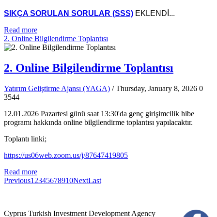
SIKÇA SORULAN SORULAR (SSS)
EKLENDİ...
Read more
2. Online Bilgilendirme Toplantısı
2. Online Bilgilendirme Toplantısı
Yatırım Geliştirme Ajansı (YAGA)
/ Thursday, January 8, 2026
0
3544
12.01.2026 Pazartesi günü saat 13:30'da genç girişimcilik hibe
programı hakkında online bilgilendirme toplantısı yapılacaktır.
Toplantı linki;
https://us06web.zoom.us/j/87647419805
Read more
Previous
1
2
3
4
5
6
7
8
9
10
Next
Last
Cyprus Turkish Investment Development Agency