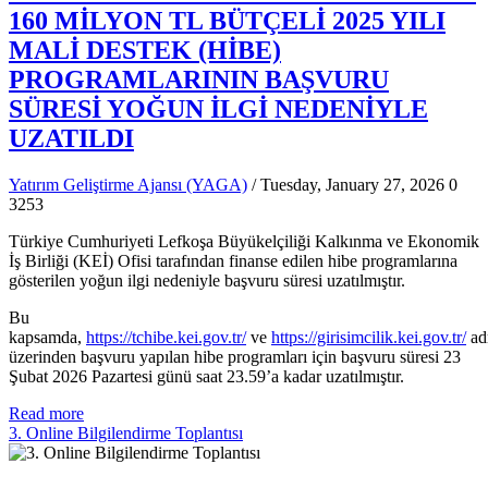
160 MİLYON TL BÜTÇELİ 2025 YILI
MALİ DESTEK (HİBE)
PROGRAMLARININ BAŞVURU
SÜRESİ YOĞUN İLGİ NEDENİYLE
UZATILDI
Yatırım Geliştirme Ajansı (YAGA)
/ Tuesday, January 27, 2026
0
3253
Türkiye Cumhuriyeti Lefkoşa Büyükelçiliği Kalkınma ve Ekonomik
İş Birliği (KEİ) Ofisi tarafından finanse edilen hibe programlarına
gösterilen yoğun ilgi nedeniyle başvuru süresi uzatılmıştır.
Bu
kapsamda,
https://tchibe.kei.gov.tr/
ve
https://girisimcilik.kei.gov.tr/
adr
üzerinden başvuru yapılan hibe programları için başvuru süresi 23
Şubat 2026 Pazartesi günü saat 23.59’a kadar uzatılmıştır.
Read more
3. Online Bilgilendirme Toplantısı