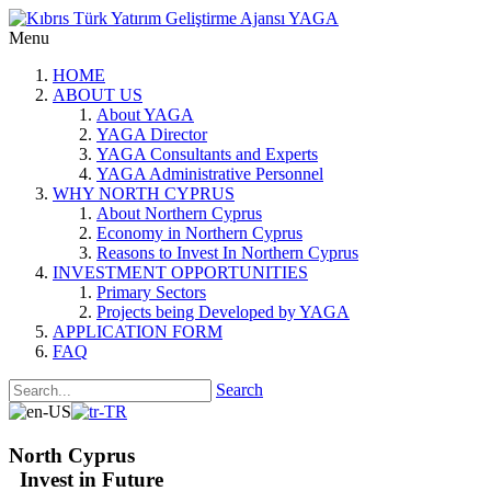
Menu
HOME
ABOUT US
About YAGA
YAGA Director
YAGA Consultants and Experts
YAGA Administrative Personnel
WHY NORTH CYPRUS
About Northern Cyprus
Economy in Northern Cyprus
Reasons to Invest In Northern Cyprus
INVESTMENT OPPORTUNITIES
Primary Sectors
Projects being Developed by YAGA
APPLICATION FORM
FAQ
Search
North Cyprus
Invest in Future