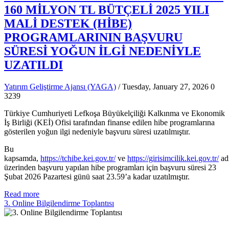
160 MİLYON TL BÜTÇELİ 2025 YILI
MALİ DESTEK (HİBE)
PROGRAMLARININ BAŞVURU
SÜRESİ YOĞUN İLGİ NEDENİYLE
UZATILDI
Yatırım Geliştirme Ajansı (YAGA)
/ Tuesday, January 27, 2026
0
3239
Türkiye Cumhuriyeti Lefkoşa Büyükelçiliği Kalkınma ve Ekonomik
İş Birliği (KEİ) Ofisi tarafından finanse edilen hibe programlarına
gösterilen yoğun ilgi nedeniyle başvuru süresi uzatılmıştır.
Bu
kapsamda,
https://tchibe.kei.gov.tr/
ve
https://girisimcilik.kei.gov.tr/
adr
üzerinden başvuru yapılan hibe programları için başvuru süresi 23
Şubat 2026 Pazartesi günü saat 23.59’a kadar uzatılmıştır.
Read more
3. Online Bilgilendirme Toplantısı