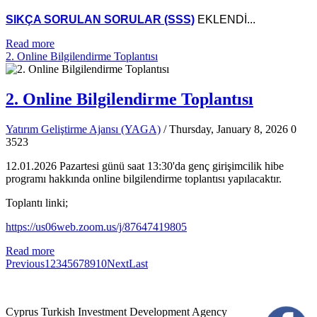
SIKÇA SORULAN SORULAR (SSS)
EKLENDİ...
Read more
2. Online Bilgilendirme Toplantısı
2. Online Bilgilendirme Toplantısı
Yatırım Geliştirme Ajansı (YAGA)
/ Thursday, January 8, 2026
0
3523
12.01.2026 Pazartesi günü saat 13:30'da genç girişimcilik hibe
programı hakkında online bilgilendirme toplantısı yapılacaktır.
Toplantı linki;
https://us06web.zoom.us/j/87647419805
Read more
Previous
1
2
3
4
5
6
7
8
9
10
Next
Last
Cyprus Turkish Investment Development Agency