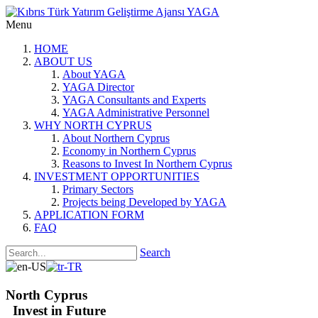
Menu
HOME
ABOUT US
About YAGA
YAGA Director
YAGA Consultants and Experts
YAGA Administrative Personnel
WHY NORTH CYPRUS
About Northern Cyprus
Economy in Northern Cyprus
Reasons to Invest In Northern Cyprus
INVESTMENT OPPORTUNITIES
Primary Sectors
Projects being Developed by YAGA
APPLICATION FORM
FAQ
Search
North Cyprus
Invest in Future