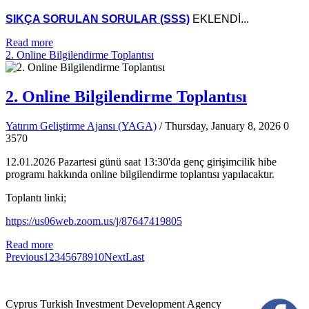
SIKÇA SORULAN SORULAR (SSS)
EKLENDİ...
Read more
2. Online Bilgilendirme Toplantısı
2. Online Bilgilendirme Toplantısı
Yatırım Geliştirme Ajansı (YAGA)
/ Thursday, January 8, 2026
0
3570
12.01.2026 Pazartesi günü saat 13:30'da genç girişimcilik hibe
programı hakkında online bilgilendirme toplantısı yapılacaktır.
Toplantı linki;
https://us06web.zoom.us/j/87647419805
Read more
Previous
1
2
3
4
5
6
7
8
9
10
Next
Last
Cyprus Turkish Investment Development Agency