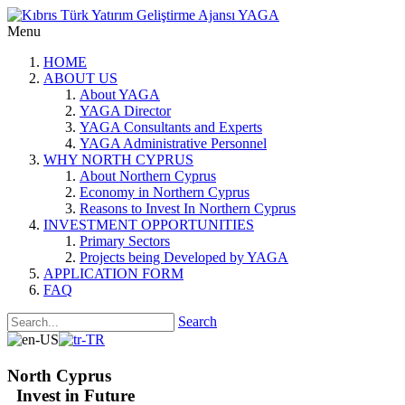
Menu
HOME
ABOUT US
About YAGA
YAGA Director
YAGA Consultants and Experts
YAGA Administrative Personnel
WHY NORTH CYPRUS
About Northern Cyprus
Economy in Northern Cyprus
Reasons to Invest In Northern Cyprus
INVESTMENT OPPORTUNITIES
Primary Sectors
Projects being Developed by YAGA
APPLICATION FORM
FAQ
Search
North Cyprus
Invest in Future