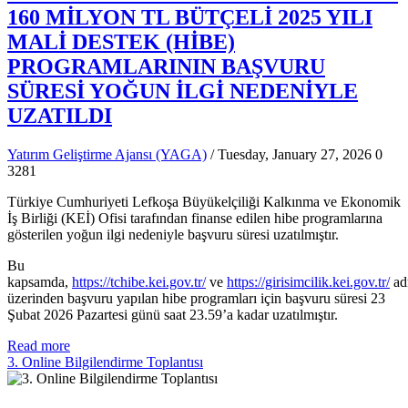
160 MİLYON TL BÜTÇELİ 2025 YILI
MALİ DESTEK (HİBE)
PROGRAMLARININ BAŞVURU
SÜRESİ YOĞUN İLGİ NEDENİYLE
UZATILDI
Yatırım Geliştirme Ajansı (YAGA)
/ Tuesday, January 27, 2026
0
3281
Türkiye Cumhuriyeti Lefkoşa Büyükelçiliği Kalkınma ve Ekonomik
İş Birliği (KEİ) Ofisi tarafından finanse edilen hibe programlarına
gösterilen yoğun ilgi nedeniyle başvuru süresi uzatılmıştır.
Bu
kapsamda,
https://tchibe.kei.gov.tr/
ve
https://girisimcilik.kei.gov.tr/
adr
üzerinden başvuru yapılan hibe programları için başvuru süresi 23
Şubat 2026 Pazartesi günü saat 23.59’a kadar uzatılmıştır.
Read more
3. Online Bilgilendirme Toplantısı