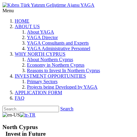
Menu
HOME
ABOUT US
About YAGA
YAGA Director
YAGA Consultants and Experts
YAGA Administrative Personnel
WHY NORTH CYPRUS
About Northern Cyprus
Economy in Northern Cyprus
Reasons to Invest In Northern Cyprus
INVESTMENT OPPORTUNITIES
Primary Sectors
Projects being Developed by YAGA
APPLICATION FORM
FAQ
Search
North Cyprus
Invest in Future