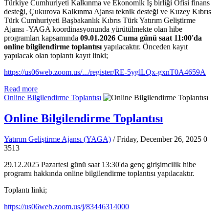
Türkiye Cumhuriyeti Kalkınma ve Ekonomik İş birliği Ofisi finans
desteği, Çukurova Kalkınma Ajansı teknik desteği ve Kuzey Kıbrıs
Türk Cumhuriyeti Başbakanlık Kıbrıs Türk Yatırım Geliştirme
Ajansı -YAGA koordinasyonunda yürütülmekte olan hibe
programları kapsamında
09.01.2026 Cuma günü saat 11:00'da
online bilgilendirme toplantısı
yapılacaktır. Önceden kayıt
yapılacak olan toplantı kayıt linki;
https://us06web.zoom.us/.../register/RE-5yglLQx-gxnT0A4659A
Read more
Online Bilgilendirme Toplantısı
Online Bilgilendirme Toplantısı
Yatırım Geliştirme Ajansı (YAGA)
/ Friday, December 26, 2025
0
3513
29.12.2025 Pazartesi günü saat 13:30'da genç girişimcilik hibe
programı hakkında online bilgilendirme toplantısı yapılacaktır.
Toplantı linki;
https://us06web.zoom.us/j/83446314000