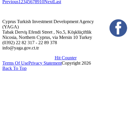
Previous
1
2
3
4
5
6
7
8
9
10
Next
Last
Cyprus Turkish Investment Development Agency
(YAGA)
Tabak Derviş Efendi Street , No.5, Köşklüçiftlik
Nicosia, Northern Cyprus, via Mersin 10 Turkey
(0392) 22 82 317 - 22 89 378
info@yaga.gov.ct.tr
Hit Counter
Terms Of Use
Privacy Statement
Copyright 2026
Back To Top