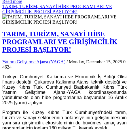
Read more
TARIM, TURİZM, SANAYİ HİBE PROGRAMLARI VE
GİRİŞİMCİLİK PROJESİ BAŞLIYOR!
TARIM, TURİZM, SANAYİ HİBE
PROGRAMLARI VE GİRİŞİMCİLİK
PROJESİ BAŞLIYOR!
Yatırım Geliştirme Ajansı (YAGA)
/ Monday, December 15, 2025
0
4624
Türkiye Cumhuriyeti Kalkınma ve Ekonomik İş Birliği Ofisi
finans desteği, Çukurova Kalkınma Ajansı teknik desteği ve
Kuzey Kıbrıs Türk Cumhuriyeti Başbakanlık Kıbrıs Türk
Yatırım Geliştirme Ajansı-YAGA koordinasyonunda
yürütülmekte olan hibe programlarına başvurular 16 Aralık
2025 (yarın) açılıyor.
Program ile Kuzey Kıbrıs Türk Cumhuriyeti’ndeki tarım,
turizm ve sanayi sektörlerinin potansiyelinin geliştirilmesinin
yanı sıra girişimcilik ekosisteminin de büyümesi amaçlayan
programlar için toplam 160 milyon TL kaynak ayrıldı.