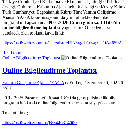
Türkiye Cumhuriyeti Kalkınma ve Ekonomik İş birliği Ofisi finans
desteği, Çukurova Kalkınma Ajansı teknik desteği ve Kuzey Kıbrıs
Türk Cumhuriyeti Başbakanlık Kıbrıs Türk Yatırım Geliştirme
Ajansı -YAGA koordinasyonunda yürütülmekte olan hibe
programları kapsamında
09.01.2026 Cuma günü saat 11:00'da
online bilgilendirme toplantısı
yapılacaktır. Önceden kayıt
yapılacak olan toplantı kayıt linki;
https://us06web.zoom.us/.../register/RE-5yglLQx-gxnT0A4659A
Read more
Online Bilgilendirme Toplantısı
Online Bilgilendirme Toplantısı
Yatırım Geliştirme Ajansı (YAGA)
/ Friday, December 26, 2025
0
3517
29.12.2025 Pazartesi günü saat 13:30'da genç girişimcilik hibe
programı hakkında online bilgilendirme toplantısı yapılacaktır.
Toplantı linki;
https://us06web.zoom.us/j/83446314000