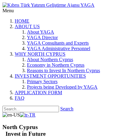
Menu
HOME
ABOUT US
About YAGA
YAGA Director
YAGA Consultants and Experts
YAGA Administrative Personnel
WHY NORTH CYPRUS
About Northern Cyprus
Economy in Northern Cyprus
Reasons to Invest In Northern Cyprus
INVESTMENT OPPORTUNITIES
Primary Sectors
Projects being Developed by YAGA
APPLICATION FORM
FAQ
Search
North Cyprus
Invest in Future