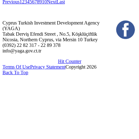
Previous
1
2
3
4
5
6
7
8
9
10
Next
Last
Cyprus Turkish Investment Development Agency
(YAGA)
Tabak Derviş Efendi Street , No.5, Köşklüçiftlik
Nicosia, Northern Cyprus, via Mersin 10 Turkey
(0392) 22 82 317 - 22 89 378
info@yaga.gov.ct.tr
Hit Counter
Terms Of Use
Privacy Statement
Copyright 2026
Back To Top