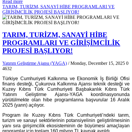
Read more
TARIM, TURİZM, SANAYİ HİBE PROGRAMLARI VE
GİRİŞİMCİLİK PROJESİ BAŞLIYOR!
TARIM, TURİZM, SANAYİ HİBE
PROGRAMLARI VE GİRİŞİMCİLİK
PROJESİ BAŞLIYOR!
Yatırım Geliştirme Ajansı (YAGA)
/ Monday, December 15, 2025
0
4632
Türkiye Cumhuriyeti Kalkınma ve Ekonomik İş Birliği Ofisi
finans desteği, Çukurova Kalkınma Ajansı teknik desteği ve
Kuzey Kıbrıs Türk Cumhuriyeti Başbakanlık Kıbrıs Türk
Yatırım Geliştirme Ajansı-YAGA koordinasyonunda
yürütülmekte olan hibe programlarına başvurular 16 Aralık
2025 (yarın) açılıyor.
Program ile Kuzey Kıbrıs Türk Cumhuriyeti’ndeki tarım,
turizm ve sanayi sektörlerinin potansiyelinin geliştirilmesinin
yanı sıra girişimcilik ekosisteminin de büyümesi amaçlayan
programlar için toplam 160 milyon TL kaynak ayrıldı.