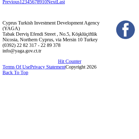
Previous
1
2
3
4
5
6
7
8
9
10
Next
Last
Cyprus Turkish Investment Development Agency
(YAGA)
Tabak Derviş Efendi Street , No.5, Köşklüçiftlik
Nicosia, Northern Cyprus, via Mersin 10 Turkey
(0392) 22 82 317 - 22 89 378
info@yaga.gov.ct.tr
Hit Counter
Terms Of Use
Privacy Statement
Copyright 2026
Back To Top