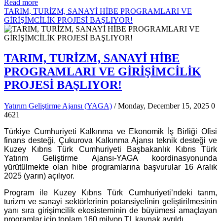
Read more
TARIM, TURİZM, SANAYİ HİBE PROGRAMLARI VE
GİRİŞİMCİLİK PROJESİ BAŞLIYOR!
TARIM, TURİZM, SANAYİ HİBE
PROGRAMLARI VE GİRİŞİMCİLİK
PROJESİ BAŞLIYOR!
Yatırım Geliştirme Ajansı (YAGA)
/ Monday, December 15, 2025
0
4621
Türkiye Cumhuriyeti Kalkınma ve Ekonomik İş Birliği Ofisi
finans desteği, Çukurova Kalkınma Ajansı teknik desteği ve
Kuzey Kıbrıs Türk Cumhuriyeti Başbakanlık Kıbrıs Türk
Yatırım Geliştirme Ajansı-YAGA koordinasyonunda
yürütülmekte olan hibe programlarına başvurular 16 Aralık
2025 (yarın) açılıyor.
Program ile Kuzey Kıbrıs Türk Cumhuriyeti’ndeki tarım,
turizm ve sanayi sektörlerinin potansiyelinin geliştirilmesinin
yanı sıra girişimcilik ekosisteminin de büyümesi amaçlayan
programlar için toplam 160 milyon TL kaynak ayrıldı.