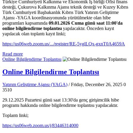
Türkiye Cumhuriyeti Kalkınma ve Ekonomik İş birliği Ofisi finans
desteği, Çukurova Kalkınma Ajansı teknik desteği ve Kuzey Kıbrıs
Türk Cumhuriyeti Başbakanlık Kıbrıs Türk Yatırım Geliştirme
Ajansı -YAGA koordinasyonunda yürütülmekte olan hibe
programları kapsamında
09.01.2026 Cuma günü saat 11:00'da
online bilgilendirme toplantısı
yapılacaktır. Önceden kayıt
yapılacak olan toplantı kayıt linki;
https://us06web.zoom.us/.../register/RE-5yglLQx-gxnT0A4659A
Read more
Online Bilgilendirme Toplantısı
Online Bilgilendirme Toplantısı
Yatırım Geliştirme Ajansı (YAGA)
/ Friday, December 26, 2025
0
3510
29.12.2025 Pazartesi günü saat 13:30'da genç girişimcilik hibe
programı hakkında online bilgilendirme toplantısı yapılacaktır.
Toplantı linki;
https://us06web.zoom.us/j/83446314000