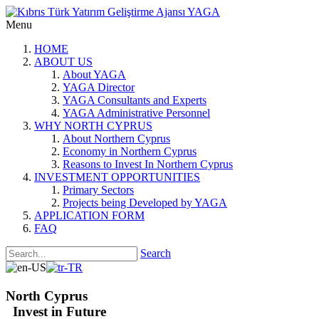
Menu
HOME
ABOUT US
About YAGA
YAGA Director
YAGA Consultants and Experts
YAGA Administrative Personnel
WHY NORTH CYPRUS
About Northern Cyprus
Economy in Northern Cyprus
Reasons to Invest In Northern Cyprus
INVESTMENT OPPORTUNITIES
Primary Sectors
Projects being Developed by YAGA
APPLICATION FORM
FAQ
Search
North Cyprus
Invest in Future