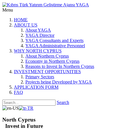
Menu
HOME
ABOUT US
About YAGA
YAGA Director
YAGA Consultants and Experts
YAGA Administrative Personnel
WHY NORTH CYPRUS
About Northern Cyprus
Economy in Northern Cyprus
Reasons to Invest In Northern Cyprus
INVESTMENT OPPORTUNITIES
Primary Sectors
Projects being Developed by YAGA
APPLICATION FORM
FAQ
Search
North Cyprus
Invest in Future