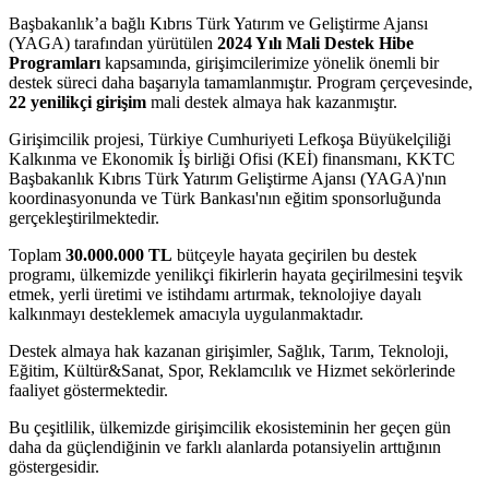
Başbakanlık’a bağlı Kıbrıs Türk Yatırım ve Geliştirme Ajansı
(YAGA) tarafından yürütülen
2024 Yılı Mali Destek Hibe
Programları
kapsamında, girişimcilerimize yönelik önemli bir
destek süreci daha başarıyla tamamlanmıştır. Program çerçevesinde,
22 yenilikçi girişim
mali destek almaya hak kazanmıştır.
Girişimcilik projesi, Türkiye Cumhuriyeti Lefkoşa Büyükelçiliği
Kalkınma ve Ekonomik İş birliği Ofisi (KEİ) finansmanı, KKTC
Başbakanlık Kıbrıs Türk Yatırım Geliştirme Ajansı (YAGA)'nın
koordinasyonunda ve Türk Bankası'nın eğitim sponsorluğunda
gerçekleştirilmektedir.
Toplam
30.000.000 TL
bütçeyle hayata geçirilen bu destek
programı, ülkemizde yenilikçi fikirlerin hayata geçirilmesini teşvik
etmek, yerli üretimi ve istihdamı artırmak, teknolojiye dayalı
kalkınmayı desteklemek amacıyla uygulanmaktadır.
Destek almaya hak kazanan girişimler, Sağlık, Tarım, Teknoloji,
Eğitim, Kültür&Sanat, Spor, Reklamcılık ve Hizmet sekörlerinde
faaliyet göstermektedir.
Bu çeşitlilik, ülkemizde girişimcilik ekosisteminin her geçen gün
daha da güçlendiğinin ve farklı alanlarda potansiyelin arttığının
göstergesidir.