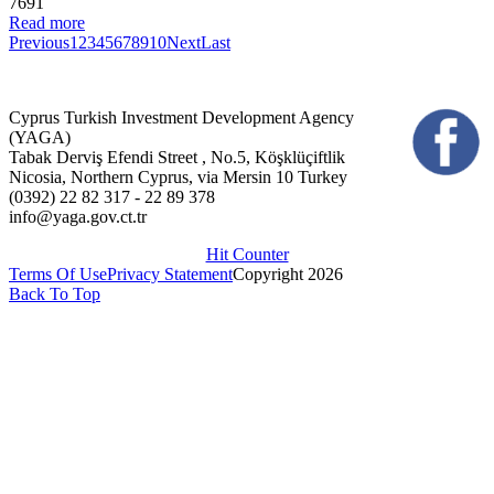
7691
Read more
Previous
1
2
3
4
5
6
7
8
9
10
Next
Last
Cyprus Turkish Investment Development Agency
(YAGA)
Tabak Derviş Efendi Street , No.5, Köşklüçiftlik
Nicosia, Northern Cyprus, via Mersin 10 Turkey
(0392) 22 82 317 - 22 89 378
info@yaga.gov.ct.tr
Hit Counter
Terms Of Use
Privacy Statement
Copyright 2026
Back To Top