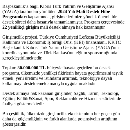
Başbakanlık’a bağlı Kıbrıs Türk Yatırım ve Geliştirme Ajansı
(YAGA) tarafından yürütülen
2024 Yılı Mali Destek Hibe
Programları
kapsamında, girişimcilerimize yönelik önemli bir
destek süreci daha başarıyla tamamlanmıştır. Program çerçevesinde,
22 yenilikçi girişim
mali destek almaya hak kazanmıştır.
Girişimcilik projesi, Türkiye Cumhuriyeti Lefkoşa Büyükelçiliği
Kalkınma ve Ekonomik İş birliği Ofisi (KEİ) finansmanı, KKTC
Başbakanlık Kıbrıs Türk Yatırım Geliştirme Ajansı (YAGA)'nın
koordinasyonunda ve Türk Bankası'nın eğitim sponsorluğunda
gerçekleştirilmektedir.
Toplam
30.000.000 TL
bütçeyle hayata geçirilen bu destek
programı, ülkemizde yenilikçi fikirlerin hayata geçirilmesini teşvik
etmek, yerli üretimi ve istihdamı artırmak, teknolojiye dayalı
kalkınmayı desteklemek amacıyla uygulanmaktadır.
Destek almaya hak kazanan girişimler, Sağlık, Tarım, Teknoloji,
Eğitim, Kültür&Sanat, Spor, Reklamcılık ve Hizmet sekörlerinde
faaliyet göstermektedir.
Bu çeşitlilik, ülkemizde girişimcilik ekosisteminin her geçen gün
daha da güçlendiğinin ve farklı alanlarda potansiyelin arttığının
göstergesidir.