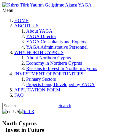
Menu
HOME
ABOUT US
About YAGA
YAGA Director
YAGA Consultants and Experts
YAGA Administrative Personnel
WHY NORTH CYPRUS
About Northern Cyprus
Economy in Northern Cyprus
Reasons to Invest In Northern Cyprus
INVESTMENT OPPORTUNITIES
Primary Sectors
Projects being Developed by YAGA
APPLICATION FORM
FAQ
Search
North Cyprus
Invest in Future