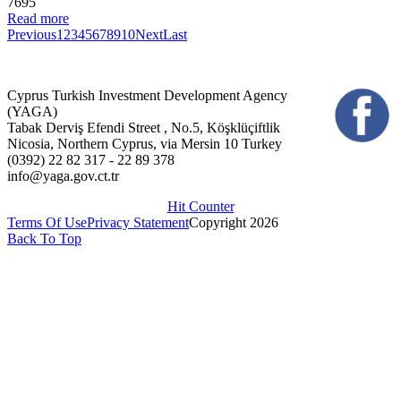
7695
Read more
Previous
1
2
3
4
5
6
7
8
9
10
Next
Last
Cyprus Turkish Investment Development Agency
(YAGA)
Tabak Derviş Efendi Street , No.5, Köşklüçiftlik
Nicosia, Northern Cyprus, via Mersin 10 Turkey
(0392) 22 82 317 - 22 89 378
info@yaga.gov.ct.tr
Hit Counter
Terms Of Use
Privacy Statement
Copyright 2026
Back To Top