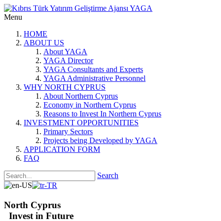
Menu
HOME
ABOUT US
About YAGA
YAGA Director
YAGA Consultants and Experts
YAGA Administrative Personnel
WHY NORTH CYPRUS
About Northern Cyprus
Economy in Northern Cyprus
Reasons to Invest In Northern Cyprus
INVESTMENT OPPORTUNITIES
Primary Sectors
Projects being Developed by YAGA
APPLICATION FORM
FAQ
Search
North Cyprus
Invest in Future