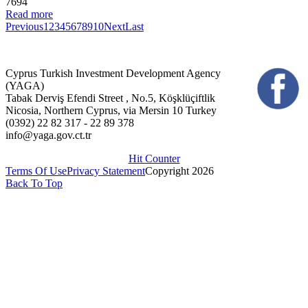
7694
Read more
Previous
1
2
3
4
5
6
7
8
9
10
Next
Last
Cyprus Turkish Investment Development Agency
(YAGA)
Tabak Derviş Efendi Street , No.5, Köşklüçiftlik
Nicosia, Northern Cyprus, via Mersin 10 Turkey
(0392) 22 82 317 - 22 89 378
info@yaga.gov.ct.tr
Hit Counter
Terms Of Use
Privacy Statement
Copyright 2026
Back To Top