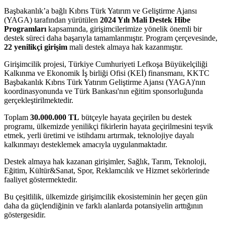
Başbakanlık’a bağlı Kıbrıs Türk Yatırım ve Geliştirme Ajansı
(YAGA) tarafından yürütülen
2024 Yılı Mali Destek Hibe
Programları
kapsamında, girişimcilerimize yönelik önemli bir
destek süreci daha başarıyla tamamlanmıştır. Program çerçevesinde,
22 yenilikçi girişim
mali destek almaya hak kazanmıştır.
Girişimcilik projesi, Türkiye Cumhuriyeti Lefkoşa Büyükelçiliği
Kalkınma ve Ekonomik İş birliği Ofisi (KEİ) finansmanı, KKTC
Başbakanlık Kıbrıs Türk Yatırım Geliştirme Ajansı (YAGA)'nın
koordinasyonunda ve Türk Bankası'nın eğitim sponsorluğunda
gerçekleştirilmektedir.
Toplam
30.000.000 TL
bütçeyle hayata geçirilen bu destek
programı, ülkemizde yenilikçi fikirlerin hayata geçirilmesini teşvik
etmek, yerli üretimi ve istihdamı artırmak, teknolojiye dayalı
kalkınmayı desteklemek amacıyla uygulanmaktadır.
Destek almaya hak kazanan girişimler, Sağlık, Tarım, Teknoloji,
Eğitim, Kültür&Sanat, Spor, Reklamcılık ve Hizmet sekörlerinde
faaliyet göstermektedir.
Bu çeşitlilik, ülkemizde girişimcilik ekosisteminin her geçen gün
daha da güçlendiğinin ve farklı alanlarda potansiyelin arttığının
göstergesidir.