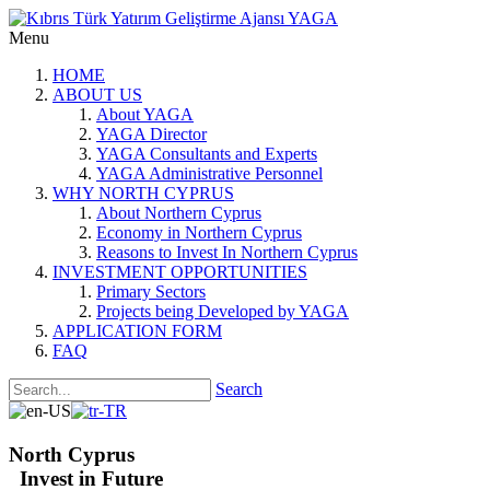
Menu
HOME
ABOUT US
About YAGA
YAGA Director
YAGA Consultants and Experts
YAGA Administrative Personnel
WHY NORTH CYPRUS
About Northern Cyprus
Economy in Northern Cyprus
Reasons to Invest In Northern Cyprus
INVESTMENT OPPORTUNITIES
Primary Sectors
Projects being Developed by YAGA
APPLICATION FORM
FAQ
Search
North Cyprus
Invest in Future