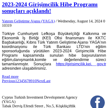
2023-2024 Girişimcilik Hibe Programı
sonuçları açıklandı!
Yatırım Geliştirme Ajansı (YAGA)
/ Wednesday, August 14, 2024
0
10319
Türkiye Cumhuriyeti Lefkoşa Büyükelçiliği Kalkınma ve
Ekonomik İş Birliği (KEİ) Ofisi finansmanı ile KKTC
Başbakanlığı, Kıbrıs Türk Yatırım Geliştirme Ajansı YAGA'nın
koordinasyonu ile Türk Bankası LTD'nin eğitim
sponsorluğunda yürütülen 2023-2024 Girişimcilik Hibe
Programı kapsamında sunulan hibe başvurularının
eğitim,danışmanlık,komite ve değerlendirme süreci
tamamlanmıştır. Sonuçlara
https://girisimcilik.kei. gov.tr
adresinden ulaşabilirsiniz.
Read more
Previous
1
2
3
4
5
6
7
8
9
10
Next
Last
Cyprus Turkish Investment Development Agency
(YAGA)
Tabak Derviş Efendi Street , No.5, Köşklüçiftlik