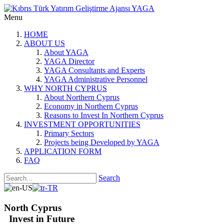
Menu
HOME
ABOUT US
About YAGA
YAGA Director
YAGA Consultants and Experts
YAGA Administrative Personnel
WHY NORTH CYPRUS
About Northern Cyprus
Economy in Northern Cyprus
Reasons to Invest In Northern Cyprus
INVESTMENT OPPORTUNITIES
Primary Sectors
Projects being Developed by YAGA
APPLICATION FORM
FAQ
Search
North Cyprus
Invest in Future