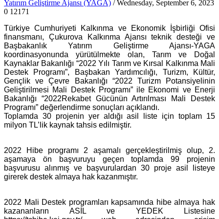
Yatırım Geliştirme Ajansı (YAGA)
/ Wednesday, September 6, 2023
0
12171
Türkiye Cumhuriyeti Kalkınma ve Ekonomik İşbirliği Ofisi
finansmanı, Çukurova Kalkınma Ajansı teknik desteği ve
Başbakanlık Yatırım Geliştirme Ajansı-YAGA
koordinasyonunda yürütülmekte olan, Tarım ve Doğal
Kaynaklar Bakanlığı “2022 Yılı Tarım ve Kırsal Kalkınma Mali
Destek Programı”, Başbakan Yardımcılığı, Turizm, Kültür,
Gençlik ve Çevre Bakanlığı “2022 Turizm Potansiyelinin
Geliştirilmesi Mali Destek Programı” ile Ekonomi ve Enerji
Bakanlığı “2022Rekabet Gücünün Artırılması Mali Destek
Programı” değerlendirme sonuçları açıklandı.
Toplamda 30 projenin yer aldığı asil liste için toplam 15
milyon TL’lik kaynak tahsis edilmiştir.
2022 Hibe programı 2 aşamalı gerçekleştirilmiş olup, 2.
aşamaya ön başvuruyu geçen toplamda 99 projenin
başvurusu alınmış ve başvurulardan 30 proje asil listeye
girerek destek almaya hak kazanmıştır.
2022 Mali Destek programları kapsamında hibe almaya hak
kazananların ASİL ve YEDEK Listesine