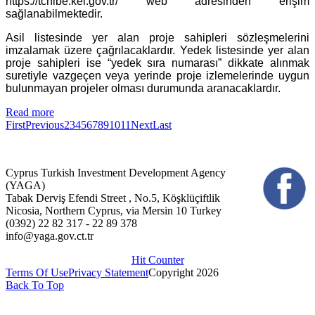
https://tchibe.kei.gov.tr/ web adresinden erişim
sağlanabilmektedir.
Asil listesinde yer alan proje sahipleri sözleşmelerini
imzalamak üzere çağrılacaklardır. Yedek listesinde yer alan
proje sahipleri ise “yedek sıra numarası” dikkate alınmak
suretiyle vazgeçen veya yerinde proje izlemelerinde uygun
bulunmayan projeler olması durumunda aranacaklardır.
Read more
First
Previous
2
3
4
5
6
7
8
9
10
11
Next
Last
Cyprus Turkish Investment Development Agency
(YAGA)
Tabak Derviş Efendi Street , No.5, Köşklüçiftlik
Nicosia, Northern Cyprus, via Mersin 10 Turkey
(0392) 22 82 317 - 22 89 378
info@yaga.gov.ct.tr
Hit Counter
Terms Of Use
Privacy Statement
Copyright 2026
Back To Top