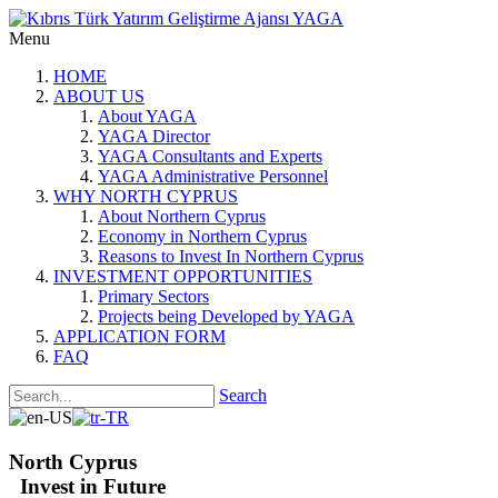
Menu
HOME
ABOUT US
About YAGA
YAGA Director
YAGA Consultants and Experts
YAGA Administrative Personnel
WHY NORTH CYPRUS
About Northern Cyprus
Economy in Northern Cyprus
Reasons to Invest In Northern Cyprus
INVESTMENT OPPORTUNITIES
Primary Sectors
Projects being Developed by YAGA
APPLICATION FORM
FAQ
Search
North Cyprus
Invest in Future