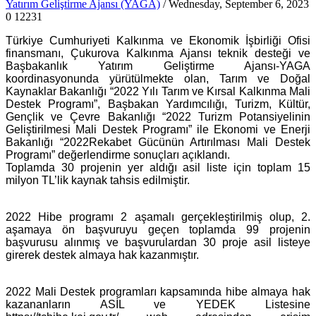
Yatırım Geliştirme Ajansı (YAGA)
/ Wednesday, September 6, 2023
0
12231
Türkiye Cumhuriyeti Kalkınma ve Ekonomik İşbirliği Ofisi
finansmanı, Çukurova Kalkınma Ajansı teknik desteği ve
Başbakanlık Yatırım Geliştirme Ajansı-YAGA
koordinasyonunda yürütülmekte olan, Tarım ve Doğal
Kaynaklar Bakanlığı “2022 Yılı Tarım ve Kırsal Kalkınma Mali
Destek Programı”, Başbakan Yardımcılığı, Turizm, Kültür,
Gençlik ve Çevre Bakanlığı “2022 Turizm Potansiyelinin
Geliştirilmesi Mali Destek Programı” ile Ekonomi ve Enerji
Bakanlığı “2022Rekabet Gücünün Artırılması Mali Destek
Programı” değerlendirme sonuçları açıklandı.
Toplamda 30 projenin yer aldığı asil liste için toplam 15
milyon TL’lik kaynak tahsis edilmiştir.
2022 Hibe programı 2 aşamalı gerçekleştirilmiş olup, 2.
aşamaya ön başvuruyu geçen toplamda 99 projenin
başvurusu alınmış ve başvurulardan 30 proje asil listeye
girerek destek almaya hak kazanmıştır.
2022 Mali Destek programları kapsamında hibe almaya hak
kazananların ASİL ve YEDEK Listesine