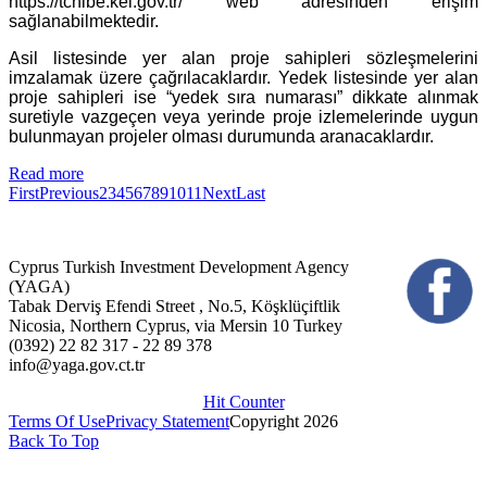
https://tchibe.kei.gov.tr/ web adresinden erişim
sağlanabilmektedir.
Asil listesinde yer alan proje sahipleri sözleşmelerini
imzalamak üzere çağrılacaklardır. Yedek listesinde yer alan
proje sahipleri ise “yedek sıra numarası” dikkate alınmak
suretiyle vazgeçen veya yerinde proje izlemelerinde uygun
bulunmayan projeler olması durumunda aranacaklardır.
Read more
First
Previous
2
3
4
5
6
7
8
9
10
11
Next
Last
Cyprus Turkish Investment Development Agency
(YAGA)
Tabak Derviş Efendi Street , No.5, Köşklüçiftlik
Nicosia, Northern Cyprus, via Mersin 10 Turkey
(0392) 22 82 317 - 22 89 378
info@yaga.gov.ct.tr
Hit Counter
Terms Of Use
Privacy Statement
Copyright 2026
Back To Top