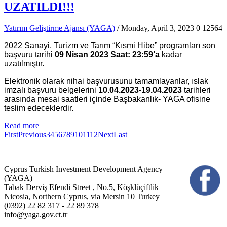
UZATILDI!!!
Yatırım Geliştirme Ajansı (YAGA)
/ Monday, April 3, 2023
0
12564
2022 Sanayi, Turizm ve Tarım “Kısmi Hibe” programları son
başvuru tarihi
09 Nisan 2023 Saat: 23:59’a
kadar
uzatılmıştır.
Elektronik olarak nihai başvurusunu tamamlayanlar, ıslak
imzalı başvuru belgelerini
10.04.2023-19.04.2023
tarihleri
arasında mesai saatleri içinde Başbakanlık- YAGA ofisine
teslim edeceklerdir.
Read more
First
Previous
3
4
5
6
7
8
9
10
11
12
Next
Last
Cyprus Turkish Investment Development Agency
(YAGA)
Tabak Derviş Efendi Street , No.5, Köşklüçiftlik
Nicosia, Northern Cyprus, via Mersin 10 Turkey
(0392) 22 82 317 - 22 89 378
info@yaga.gov.ct.tr