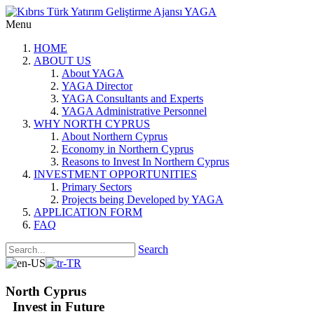
Menu
HOME
ABOUT US
About YAGA
YAGA Director
YAGA Consultants and Experts
YAGA Administrative Personnel
WHY NORTH CYPRUS
About Northern Cyprus
Economy in Northern Cyprus
Reasons to Invest In Northern Cyprus
INVESTMENT OPPORTUNITIES
Primary Sectors
Projects being Developed by YAGA
APPLICATION FORM
FAQ
Search
North Cyprus
Invest in Future