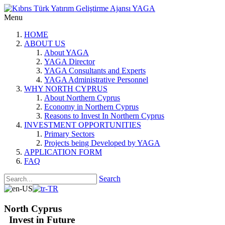
Menu
HOME
ABOUT US
About YAGA
YAGA Director
YAGA Consultants and Experts
YAGA Administrative Personnel
WHY NORTH CYPRUS
About Northern Cyprus
Economy in Northern Cyprus
Reasons to Invest In Northern Cyprus
INVESTMENT OPPORTUNITIES
Primary Sectors
Projects being Developed by YAGA
APPLICATION FORM
FAQ
Search
North Cyprus
Invest in Future