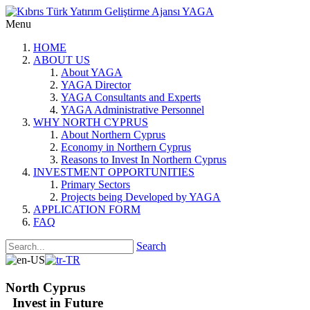
Menu
HOME
ABOUT US
About YAGA
YAGA Director
YAGA Consultants and Experts
YAGA Administrative Personnel
WHY NORTH CYPRUS
About Northern Cyprus
Economy in Northern Cyprus
Reasons to Invest In Northern Cyprus
INVESTMENT OPPORTUNITIES
Primary Sectors
Projects being Developed by YAGA
APPLICATION FORM
FAQ
Search
North Cyprus
Invest in Future