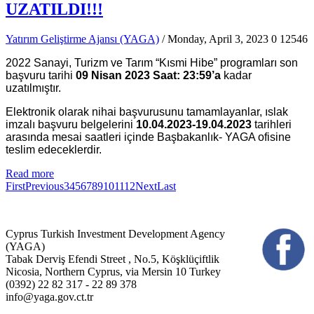
UZATILDI!!!
Yatırım Geliştirme Ajansı (YAGA)
/ Monday, April 3, 2023
0
12546
2022 Sanayi, Turizm ve Tarım “Kısmi Hibe” programları son
başvuru tarihi
09 Nisan 2023 Saat: 23:59’a
kadar
uzatılmıştır.
Elektronik olarak nihai başvurusunu tamamlayanlar, ıslak
imzalı başvuru belgelerini
10.04.2023-19.04.2023
tarihleri
arasında mesai saatleri içinde Başbakanlık- YAGA ofisine
teslim edeceklerdir.
Read more
First
Previous
3
4
5
6
7
8
9
10
11
12
Next
Last
Cyprus Turkish Investment Development Agency
(YAGA)
Tabak Derviş Efendi Street , No.5, Köşklüçiftlik
Nicosia, Northern Cyprus, via Mersin 10 Turkey
(0392) 22 82 317 - 22 89 378
info@yaga.gov.ct.tr