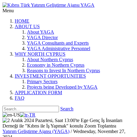
Menu
HOME
ABOUT US
About YAGA
YAGA Director
YAGA Consultants and Experts
YAGA Administrative Personnel
WHY NORTH CYPRUS
About Northern Cyprus
Economy in Northern Cyprus
Reasons to Invest In Northern Cyprus
INVESTMENT OPPORTUNITIES
Primary Sectors
Projects being Developed by YAGA
APPLICATION FORM
FAQ
Search
Yatırım Geliştirme Ajansı (YAGA)
/ Wednesday, November 27,
2024