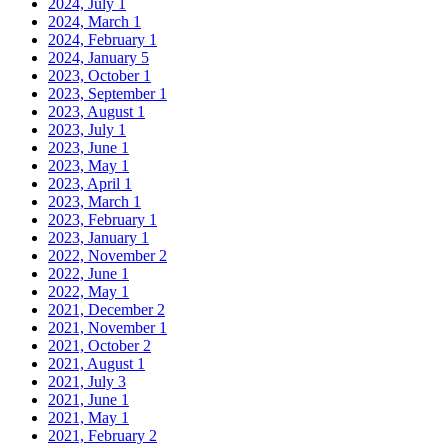
2024, July
1
2024, March
1
2024, February
1
2024, January
5
2023, October
1
2023, September
1
2023, August
1
2023, July
1
2023, June
1
2023, May
1
2023, April
1
2023, March
1
2023, February
1
2023, January
1
2022, November
2
2022, June
1
2022, May
1
2021, December
2
2021, November
1
2021, October
2
2021, August
1
2021, July
3
2021, June
1
2021, May
1
2021, February
2