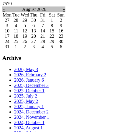
7579
«
August 2026
»
Mon
Tue
Wed
Thu
Fri
Sat
Sun
27
28
29
30
31
1
2
3
4
5
6
7
8
9
10
11
12
13
14
15
16
17
18
19
20
21
22
23
24
25
26
27
28
29
30
31
1
2
3
4
5
6
Archive
2026, May
3
2026, February
2
2026, January
6
2025, December
3
2025, October
1
2025, July
2
2025, May
2
2025, January
1
2024, December
2
2024, November
1
2024, October
1
2024, August
1