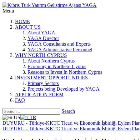
Menu
HOME
ABOUT US
About YAGA
YAGA Director
YAGA Consultants and Experts
YAGA Administrative Personnel
WHY NORTH CYPRUS
About Northern Cyprus
Economy in Northern Cyprus
Reasons to Invest In Northern Cyprus
INVESTMENT OPPORTUNITIES
Primary Sectors
Projects being Developed by YAGA
APPLICATION FORM
FAQ
Search
DUYURU - Türkiye-KKTC Ticari ve Ekonomik İşbirliği Eylem Planı
DUYURU - Türkiye-KKTC Ticari ve Ekonomik İşbirliği Eylem Planı