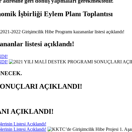
tr adresine geri dönüş yapmaları gerekmektedir.
k İşbirliği Eylem Planı Toplantısı
nanlar listesi açıklandı!
DI!
DI!
ENECEK.
SONUÇLARI AÇIKLANDI!
ANI AÇIKLANDI!
rinin Listesi Açıklandı!
rinin Listesi Açıklandı!