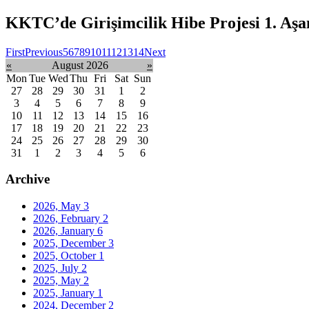
KKTC’de Girişimcilik Hibe Projesi 1. Aşa
First
Previous
5
6
7
8
9
10
11
12
13
14
Next
«
August 2026
»
Mon
Tue
Wed
Thu
Fri
Sat
Sun
27
28
29
30
31
1
2
3
4
5
6
7
8
9
10
11
12
13
14
15
16
17
18
19
20
21
22
23
24
25
26
27
28
29
30
31
1
2
3
4
5
6
Archive
2026, May
3
2026, February
2
2026, January
6
2025, December
3
2025, October
1
2025, July
2
2025, May
2
2025, January
1
2024, December
2