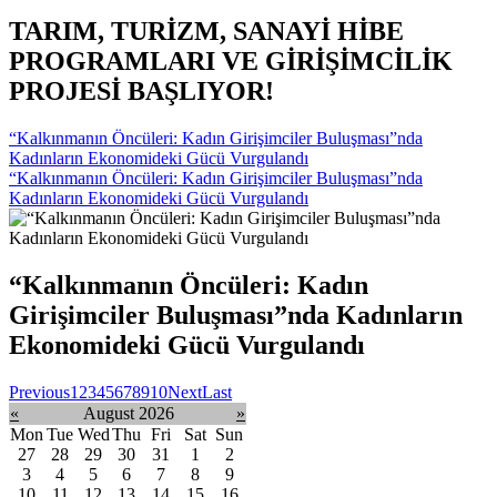
TARIM, TURİZM, SANAYİ HİBE
PROGRAMLARI VE GİRİŞİMCİLİK
PROJESİ BAŞLIYOR!
“Kalkınmanın Öncüleri: Kadın Girişimciler Buluşması”nda
Kadınların Ekonomideki Gücü Vurgulandı
“Kalkınmanın Öncüleri: Kadın Girişimciler Buluşması”nda
Kadınların Ekonomideki Gücü Vurgulandı
“Kalkınmanın Öncüleri: Kadın
Girişimciler Buluşması”nda Kadınların
Ekonomideki Gücü Vurgulandı
Previous
1
2
3
4
5
6
7
8
9
10
Next
Last
«
August 2026
»
Mon
Tue
Wed
Thu
Fri
Sat
Sun
27
28
29
30
31
1
2
3
4
5
6
7
8
9
10
11
12
13
14
15
16