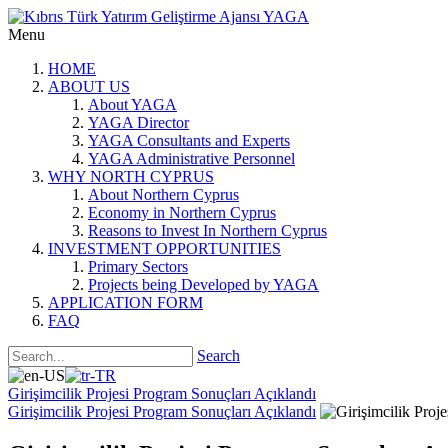
Menu
HOME
ABOUT US
About YAGA
YAGA Director
YAGA Consultants and Experts
YAGA Administrative Personnel
WHY NORTH CYPRUS
About Northern Cyprus
Economy in Northern Cyprus
Reasons to Invest In Northern Cyprus
INVESTMENT OPPORTUNITIES
Primary Sectors
Projects being Developed by YAGA
APPLICATION FORM
FAQ
Search
Girişimcilik Projesi Program Sonuçları Açıklandı
Girişimcilik Projesi Program Sonuçları Açıklandı