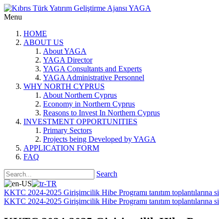
Menu
HOME
ABOUT US
About YAGA
YAGA Director
YAGA Consultants and Experts
YAGA Administrative Personnel
WHY NORTH CYPRUS
About Northern Cyprus
Economy in Northern Cyprus
Reasons to Invest In Northern Cyprus
INVESTMENT OPPORTUNITIES
Primary Sectors
Projects being Developed by YAGA
APPLICATION FORM
FAQ
Search
KKTC 2024-2025 Girişimcilik Hibe Programı tanıtım toplantılarına siz
KKTC 2024-2025 Girişimcilik Hibe Programı tanıtım toplantılarına siz