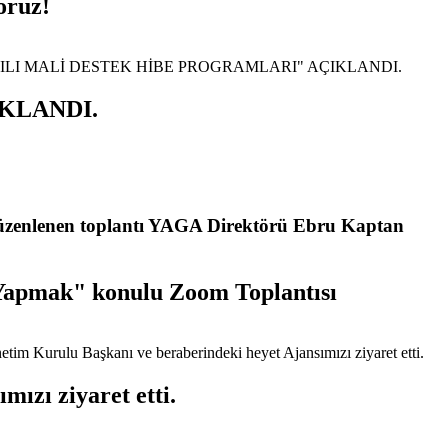
oruz!
IKLANDI.
e düzenlenen toplantı YAGA Direktörü Ebru Kaptan
İş Yapmak" konulu Zoom Toplantısı
ızı ziyaret etti.