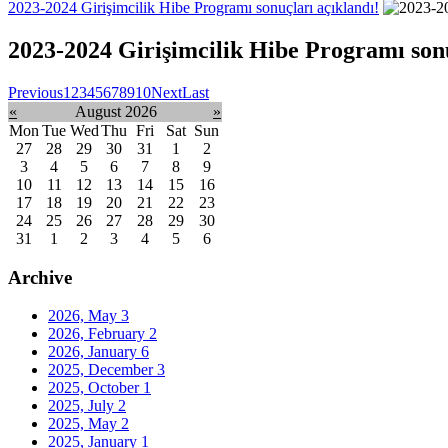
2023-2024 Girişimcilik Hibe Programı sonuçları açıklandı!
2023-2024 Girişimcilik Hibe Programı sonu
Previous
1
2
3
4
5
6
7
8
9
10
Next
Last
«
August 2026
»
Mon
Tue
Wed
Thu
Fri
Sat
Sun
27
28
29
30
31
1
2
3
4
5
6
7
8
9
10
11
12
13
14
15
16
17
18
19
20
21
22
23
24
25
26
27
28
29
30
31
1
2
3
4
5
6
Archive
2026, May
3
2026, February
2
2026, January
6
2025, December
3
2025, October
1
2025, July
2
2025, May
2
2025, January
1