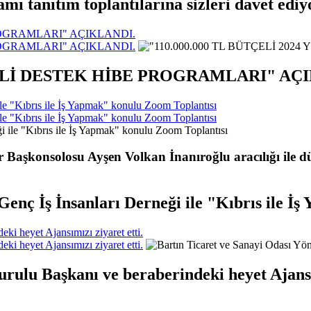
 tanıtım toplantılarına sizleri davet ediy
PROGRAMLARI" AÇIKLANDI.
PROGRAMLARI" AÇIKLANDI.
 MALİ DESTEK HİBE PROGRAMLARI" AÇ
ile "Kıbrıs ile İş Yapmak" konulu Zoom Toplantısı
ile "Kıbrıs ile İş Yapmak" konulu Zoom Toplantısı
ir Başkonsolosu Ayşen Volkan İnanıroğlu aracılığı il
 Genç İş İnsanları Derneği ile "Kıbrıs ile 
ki heyet Ajansımızı ziyaret etti.
ki heyet Ajansımızı ziyaret etti.
rulu Başkanı ve beraberindeki heyet Ajansım