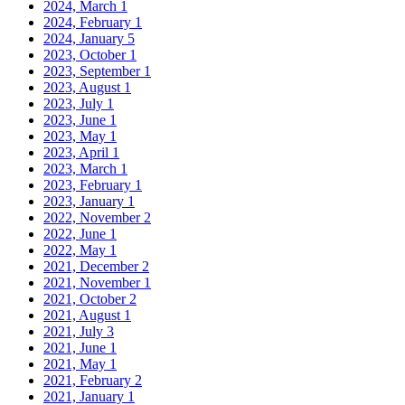
2024, March
1
2024, February
1
2024, January
5
2023, October
1
2023, September
1
2023, August
1
2023, July
1
2023, June
1
2023, May
1
2023, April
1
2023, March
1
2023, February
1
2023, January
1
2022, November
2
2022, June
1
2022, May
1
2021, December
2
2021, November
1
2021, October
2
2021, August
1
2021, July
3
2021, June
1
2021, May
1
2021, February
2
2021, January
1