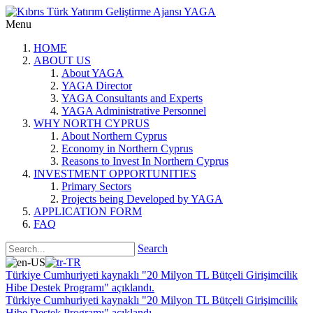
Menu
HOME
ABOUT US
About YAGA
YAGA Director
YAGA Consultants and Experts
YAGA Administrative Personnel
WHY NORTH CYPRUS
About Northern Cyprus
Economy in Northern Cyprus
Reasons to Invest In Northern Cyprus
INVESTMENT OPPORTUNITIES
Primary Sectors
Projects being Developed by YAGA
APPLICATION FORM
FAQ
Search
Türkiye Cumhuriyeti kaynaklı "20 Milyon TL Bütçeli Girişimcilik
Hibe Destek Programı" açıklandı.
Türkiye Cumhuriyeti kaynaklı "20 Milyon TL Bütçeli Girişimcilik
Hibe Destek Programı" açıklandı.