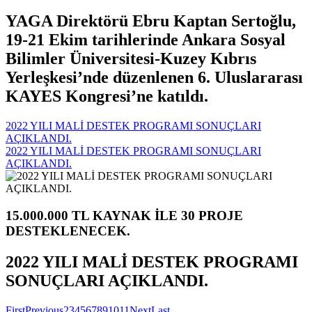
YAGA Direktörü Ebru Kaptan Sertoğlu,
19-21 Ekim tarihlerinde Ankara Sosyal
Bilimler Üniversitesi-Kuzey Kıbrıs
Yerleşkesi’nde düzenlenen 6. Uluslararası
KAYES Kongresi’ne katıldı.
2022 YILI MALİ DESTEK PROGRAMI SONUÇLARI
AÇIKLANDI.
2022 YILI MALİ DESTEK PROGRAMI SONUÇLARI
AÇIKLANDI.
15.000.000 TL KAYNAK İLE 30 PROJE
DESTEKLENECEK.
2022 YILI MALİ DESTEK PROGRAMI
SONUÇLARI AÇIKLANDI.
First
Previous
2
3
4
5
6
7
8
9
10
11
Next
Last