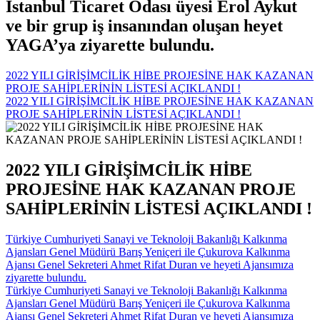
İstanbul Ticaret Odası üyesi Erol Aykut
ve bir grup iş insanından oluşan heyet
YAGA’ya ziyarette bulundu.
2022 YILI GİRİŞİMCİLİK HİBE PROJESİNE HAK KAZANAN
PROJE SAHİPLERİNİN LİSTESİ AÇIKLANDI !
2022 YILI GİRİŞİMCİLİK HİBE PROJESİNE HAK KAZANAN
PROJE SAHİPLERİNİN LİSTESİ AÇIKLANDI !
2022 YILI GİRİŞİMCİLİK HİBE
PROJESİNE HAK KAZANAN PROJE
SAHİPLERİNİN LİSTESİ AÇIKLANDI !
Türkiye Cumhuriyeti Sanayi ve Teknoloji Bakanlığı Kalkınma
Ajansları Genel Müdürü Barış Yeniçeri ile Çukurova Kalkınma
Ajansı Genel Sekreteri Ahmet Rifat Duran ve heyeti Ajansımıza
ziyarette bulundu.
Türkiye Cumhuriyeti Sanayi ve Teknoloji Bakanlığı Kalkınma
Ajansları Genel Müdürü Barış Yeniçeri ile Çukurova Kalkınma
Ajansı Genel Sekreteri Ahmet Rifat Duran ve heyeti Ajansımıza