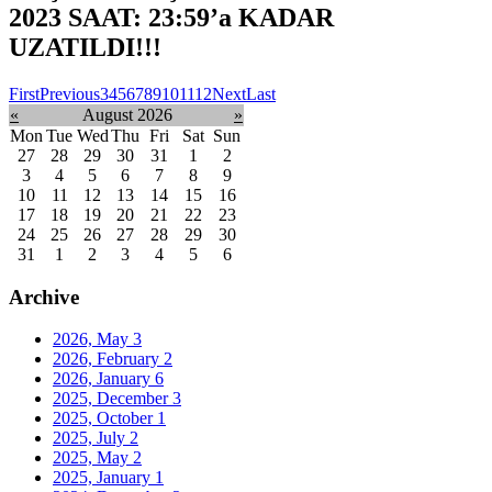
2023 SAAT: 23:59’a KADAR
UZATILDI!!!
First
Previous
3
4
5
6
7
8
9
10
11
12
Next
Last
«
August 2026
»
Mon
Tue
Wed
Thu
Fri
Sat
Sun
27
28
29
30
31
1
2
3
4
5
6
7
8
9
10
11
12
13
14
15
16
17
18
19
20
21
22
23
24
25
26
27
28
29
30
31
1
2
3
4
5
6
Archive
2026, May
3
2026, February
2
2026, January
6
2025, December
3
2025, October
1
2025, July
2
2025, May
2
2025, January
1