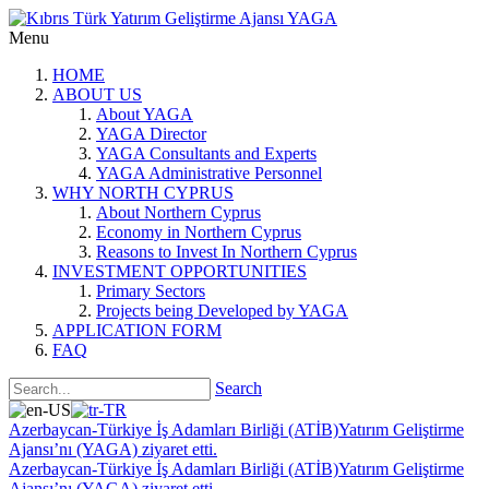
Menu
HOME
ABOUT US
About YAGA
YAGA Director
YAGA Consultants and Experts
YAGA Administrative Personnel
WHY NORTH CYPRUS
About Northern Cyprus
Economy in Northern Cyprus
Reasons to Invest In Northern Cyprus
INVESTMENT OPPORTUNITIES
Primary Sectors
Projects being Developed by YAGA
APPLICATION FORM
FAQ
Search
Azerbaycan-Türkiye İş Adamları Birliği (ATİB)Yatırım Geliştirme
Ajansı’nı (YAGA) ziyaret etti.
Azerbaycan-Türkiye İş Adamları Birliği (ATİB)Yatırım Geliştirme
Ajansı’nı (YAGA) ziyaret etti.