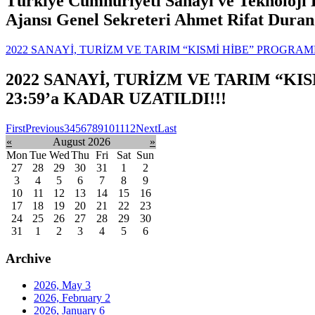
Türkiye Cumhuriyeti Sanayi ve Teknoloji
Ajansı Genel Sekreteri Ahmet Rifat Duran 
2022 SANAYİ, TURİZM VE TARIM “KISMİ HİBE” PROGRAML
2022 SANAYİ, TURİZM VE TARIM “KI
23:59’a KADAR UZATILDI!!!
First
Previous
3
4
5
6
7
8
9
10
11
12
Next
Last
«
August 2026
»
Mon
Tue
Wed
Thu
Fri
Sat
Sun
27
28
29
30
31
1
2
3
4
5
6
7
8
9
10
11
12
13
14
15
16
17
18
19
20
21
22
23
24
25
26
27
28
29
30
31
1
2
3
4
5
6
Archive
2026, May
3
2026, February
2
2026, January
6