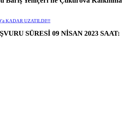
ü Barış Yeniçeri ile Çukurova Kalkınma
’a KADAR UZATILDI!!!
VURU SÜRESİ 09 NİSAN 2023 SAAT: