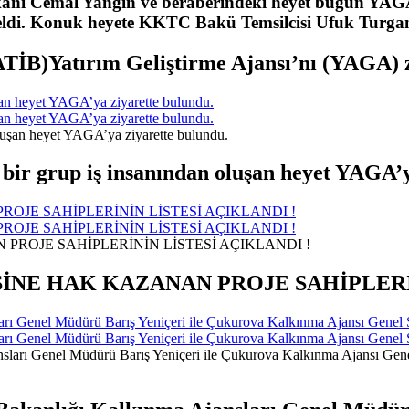
şkanı Cemal Yangın ve beraberindeki heyet bugün YA
ldi. Konuk heyete KKTC Bakü Temsilcisi Ufuk Turganer
TİB)Yatırım Geliştirme Ajansı’nı (YAGA) zi
uşan heyet YAGA’ya ziyarette bulundu.
uşan heyet YAGA’ya ziyarette bulundu.
 bir grup iş insanından oluşan heyet YAGA’
PROJE SAHİPLERİNİN LİSTESİ AÇIKLANDI !
PROJE SAHİPLERİNİN LİSTESİ AÇIKLANDI !
ESİNE HAK KAZANAN PROJE SAHİPLERİ
rı Genel Müdürü Barış Yeniçeri ile Çukurova Kalkınma Ajansı Genel Se
rı Genel Müdürü Barış Yeniçeri ile Çukurova Kalkınma Ajansı Genel Se