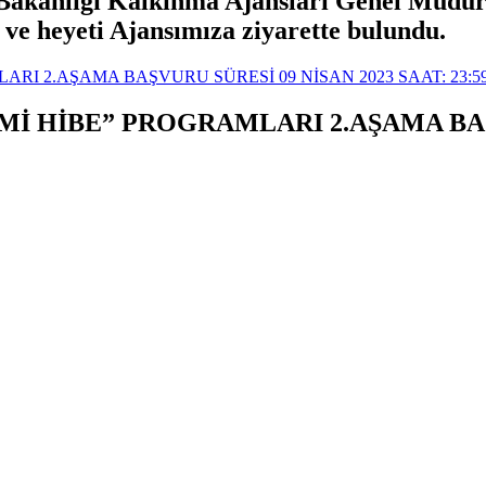
 Bakanlığı Kalkınma Ajansları Genel Müdür
ve heyeti Ajansımıza ziyarette bulundu.
ARI 2.AŞAMA BAŞVURU SÜRESİ 09 NİSAN 2023 SAAT: 23:59
SMİ HİBE” PROGRAMLARI 2.AŞAMA BAŞ