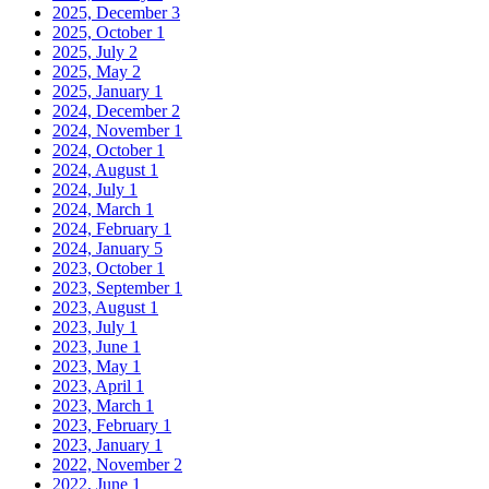
2025, December
3
2025, October
1
2025, July
2
2025, May
2
2025, January
1
2024, December
2
2024, November
1
2024, October
1
2024, August
1
2024, July
1
2024, March
1
2024, February
1
2024, January
5
2023, October
1
2023, September
1
2023, August
1
2023, July
1
2023, June
1
2023, May
1
2023, April
1
2023, March
1
2023, February
1
2023, January
1
2022, November
2
2022, June
1