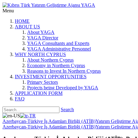
Menu
HOME
ABOUT US
About YAGA
YAGA Director
YAGA Consultants and Experts
YAGA Administrative Personnel
WHY NORTH CYPRUS
About Northern Cyprus
Economy in Northern Cyprus
Reasons to Invest In Northern Cyprus
INVESTMENT OPPORTUNITIES
Primary Sectors
Projects being Developed by YAGA
APPLICATION FORM
FAQ
Search
Azerbaycan-Türkiye İş Adamları Birliği (ATİB)Yatırım Geliştirme Aja
Azerbaycan-Türkiye İş Adamları Birliği (ATİB)Yatırım Geliştirme Aja