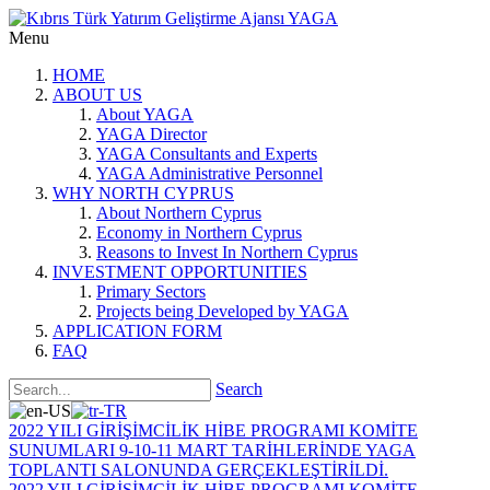
Menu
HOME
ABOUT US
About YAGA
YAGA Director
YAGA Consultants and Experts
YAGA Administrative Personnel
WHY NORTH CYPRUS
About Northern Cyprus
Economy in Northern Cyprus
Reasons to Invest In Northern Cyprus
INVESTMENT OPPORTUNITIES
Primary Sectors
Projects being Developed by YAGA
APPLICATION FORM
FAQ
Search
2022 YILI GİRİŞİMCİLİK HİBE PROGRAMI KOMİTE
SUNUMLARI 9-10-11 MART TARİHLERİNDE YAGA
TOPLANTI SALONUNDA GERÇEKLEŞTİRİLDİ.
2022 YILI GİRİŞİMCİLİK HİBE PROGRAMI KOMİTE