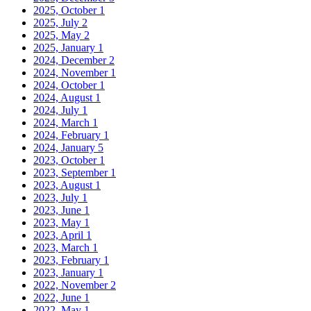
2025, October
1
2025, July
2
2025, May
2
2025, January
1
2024, December
2
2024, November
1
2024, October
1
2024, August
1
2024, July
1
2024, March
1
2024, February
1
2024, January
5
2023, October
1
2023, September
1
2023, August
1
2023, July
1
2023, June
1
2023, May
1
2023, April
1
2023, March
1
2023, February
1
2023, January
1
2022, November
2
2022, June
1
2022, May
1