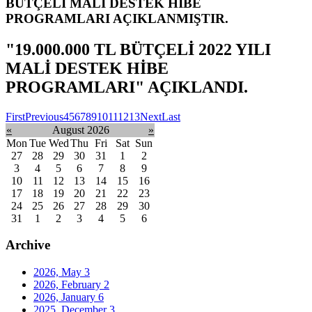
BÜTÇELİ MALİ DESTEK HİBE
PROGRAMLARI AÇIKLANMIŞTIR.
"19.000.000 TL BÜTÇELİ 2022 YILI
MALİ DESTEK HİBE
PROGRAMLARI" AÇIKLANDI.
First
Previous
4
5
6
7
8
9
10
11
12
13
Next
Last
«
August 2026
»
Mon
Tue
Wed
Thu
Fri
Sat
Sun
27
28
29
30
31
1
2
3
4
5
6
7
8
9
10
11
12
13
14
15
16
17
18
19
20
21
22
23
24
25
26
27
28
29
30
31
1
2
3
4
5
6
Archive
2026, May
3
2026, February
2
2026, January
6
2025, December
3