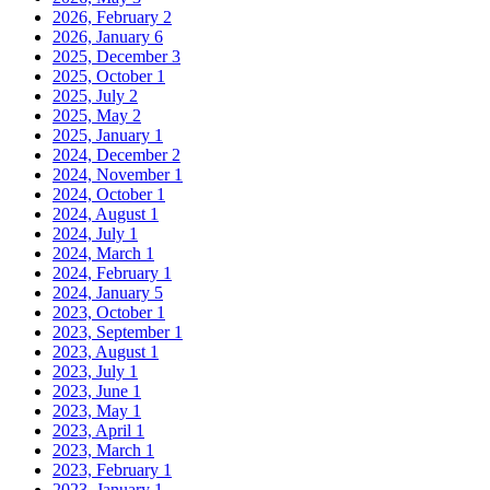
2026, February
2
2026, January
6
2025, December
3
2025, October
1
2025, July
2
2025, May
2
2025, January
1
2024, December
2
2024, November
1
2024, October
1
2024, August
1
2024, July
1
2024, March
1
2024, February
1
2024, January
5
2023, October
1
2023, September
1
2023, August
1
2023, July
1
2023, June
1
2023, May
1
2023, April
1
2023, March
1
2023, February
1
2023, January
1