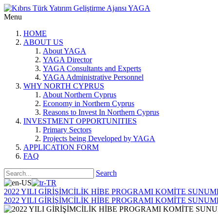
Menu
HOME
ABOUT US
About YAGA
YAGA Director
YAGA Consultants and Experts
YAGA Administrative Personnel
WHY NORTH CYPRUS
About Northern Cyprus
Economy in Northern Cyprus
Reasons to Invest In Northern Cyprus
INVESTMENT OPPORTUNITIES
Primary Sectors
Projects being Developed by YAGA
APPLICATION FORM
FAQ
Search
2022 YILI GİRİŞİMCİLİK HİBE PROGRAMI KOMİTE SUNU
2022 YILI GİRİŞİMCİLİK HİBE PROGRAMI KOMİTE SUNU