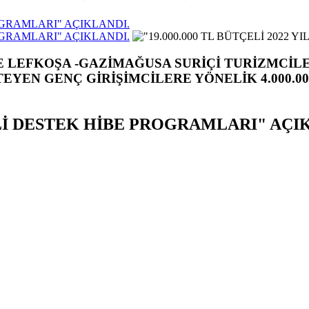
ROGRAMLARI" AÇIKLANDI.
ROGRAMLARI" AÇIKLANDI.
 LEFKOŞA -GAZİMAĞUSA SURİÇİ TURİZMCİLER
EYEN GENÇ GİRİŞİMCİLERE YÖNELİK 4.000.0
 MALİ DESTEK HİBE PROGRAMLARI" AÇI