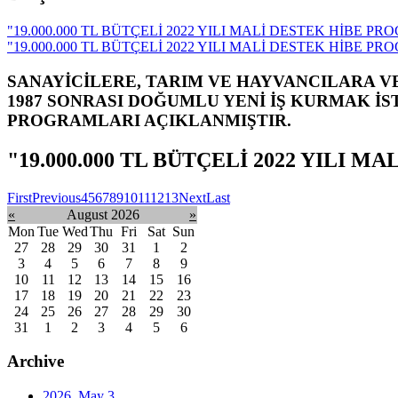
"19.000.000 TL BÜTÇELİ 2022 YILI MALİ DESTEK HİBE P
"19.000.000 TL BÜTÇELİ 2022 YILI MALİ DESTEK HİBE P
SANAYİCİLERE, TARIM VE HAYVANCILARA VE
1987 SONRASI DOĞUMLU YENİ İŞ KURMAK İST
PROGRAMLARI AÇIKLANMIŞTIR.
"19.000.000 TL BÜTÇELİ 2022 YILI
First
Previous
4
5
6
7
8
9
10
11
12
13
Next
Last
«
August 2026
»
Mon
Tue
Wed
Thu
Fri
Sat
Sun
27
28
29
30
31
1
2
3
4
5
6
7
8
9
10
11
12
13
14
15
16
17
18
19
20
21
22
23
24
25
26
27
28
29
30
31
1
2
3
4
5
6
Archive
2026, May
3