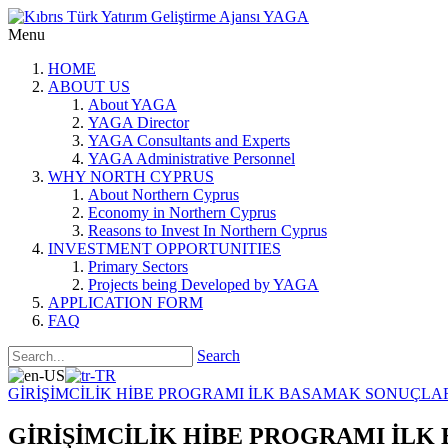
Menu
HOME
ABOUT US
About YAGA
YAGA Director
YAGA Consultants and Experts
YAGA Administrative Personnel
WHY NORTH CYPRUS
About Northern Cyprus
Economy in Northern Cyprus
Reasons to Invest In Northern Cyprus
INVESTMENT OPPORTUNITIES
Primary Sectors
Projects being Developed by YAGA
APPLICATION FORM
FAQ
Search
GİRİŞİMCİLİK HİBE PROGRAMI İLK BASAMAK SONUÇLAR
GİRİŞİMCİLİK HİBE PROGRAMI İLK