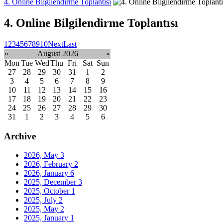
4. Online Bilgilendirme Toplantısı
4. Online Bilgilendirme Toplantısı
1
2
3
4
5
6
7
8
9
10
Next
Last
«
August 2026
»
Mon
Tue
Wed
Thu
Fri
Sat
Sun
27
28
29
30
31
1
2
3
4
5
6
7
8
9
10
11
12
13
14
15
16
17
18
19
20
21
22
23
24
25
26
27
28
29
30
31
1
2
3
4
5
6
Archive
2026, May
3
2026, February
2
2026, January
6
2025, December
3
2025, October
1
2025, July
2
2025, May
2
2025, January
1