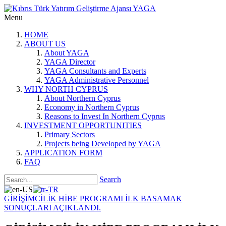
Menu
HOME
ABOUT US
About YAGA
YAGA Director
YAGA Consultants and Experts
YAGA Administrative Personnel
WHY NORTH CYPRUS
About Northern Cyprus
Economy in Northern Cyprus
Reasons to Invest In Northern Cyprus
INVESTMENT OPPORTUNITIES
Primary Sectors
Projects being Developed by YAGA
APPLICATION FORM
FAQ
Search
GİRİŞİMCİLİK HİBE PROGRAMI İLK BASAMAK
SONUÇLARI AÇIKLANDI.