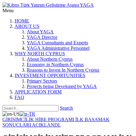
Menu
HOME
ABOUT US
About YAGA
YAGA Director
YAGA Consultants and Experts
YAGA Administrative Personnel
WHY NORTH CYPRUS
About Northern Cyprus
Economy in Northern Cyprus
Reasons to Invest In Northern Cyprus
INVESTMENT OPPORTUNITIES
Primary Sectors
Projects being Developed by YAGA
APPLICATION FORM
FAQ
Search
GİRİŞİMCİLİK HİBE PROGRAMI İLK BASAMAK
SONUÇLARI AÇIKLANDI.