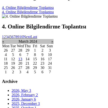
4. Online Bilgilendirme Toplantısı
4. Online Bilgilendirme Toplantısı
4. Online Bilgilendirme Toplantısı
1
2
3
4
5
6
7
8
9
10
Next
Last
«
March 2024
»
Mon
Tue
Wed
Thu
Fri
Sat
Sun
26
27
28
29
1
2
3
4
5
6
7
8
9
10
11
12
13
14
15
16
17
18
19
20
21
22
23
24
25
26
27
28
29
30
31
1
2
3
4
5
6
7
Archive
2026, May
3
2026, February
2
2026, January
6
2025, December
3
2025, October
1